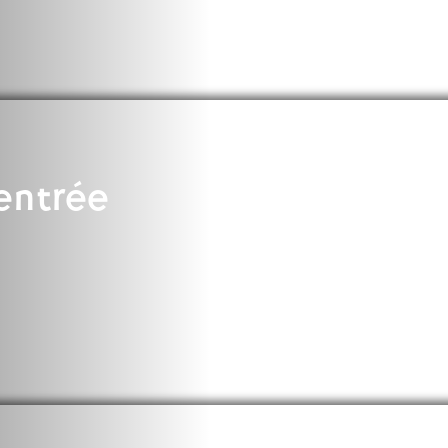
PsyEN
orps (par
Les stages des années
)
précédentes
TZR
ion
Non titulaires
Stagiaires
rentrée
AED, AESH
s
Retraités