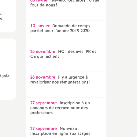
08 février
Revalo. Retraites : on se
fout de nous
!
a-
s
10 janvier
Demande de temps
partiel pour l’année 2019 2020
28 novembre
HC : des avis IPR et
CE qui fâchent
éunie
28 novembre
Il y a urgence à
revaloriser nos rémunérations
!
27 septembre
Inscription à un
concours de recrutement des
professeurs
27 septembre
Nouveau :
inscription en ligne aux stages