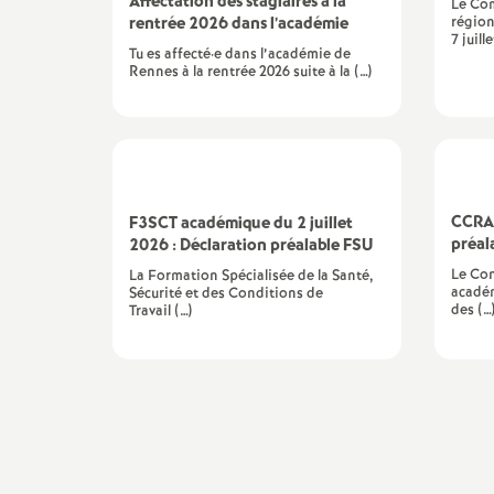
Affectation des stagiaires à la
Le Co
e
rentrée 2026 dans l’académie
région
7 juille
Tu es affecté·e dans l’académie de
Rennes à la rentrée 2026 suite à la (…)
m
e
n
CCRAF
F3SCT académique du 2 juillet
préal
2026 : Déclaration préalable FSU
t
Le Con
La Formation Spécialisée de la Santé,
académ
Sécurité et des Conditions de
s
des (…
Travail (…)
d
e
S