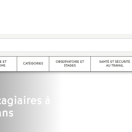
E ET
OBSERVATOIRE ET
SANTÉ ET SÉCURITÉ
CATÉGORIES
ONS
STAGES
AU TRAVAIL
Agrégés
Stages de l’observatoire
CR des FS-SSCT
agiaires à
ans
helon / Hors
Certifiés
Compte rendus des stages de
Santé et sécurité au trava
l’observatoire
CPE
Droit à la santé
nelle
Langue régionale