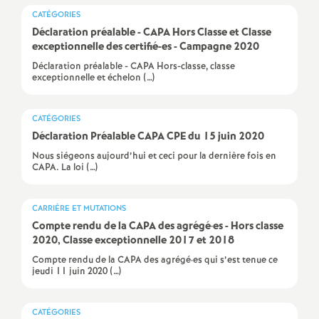
e
CATÉGORIES
Déclaration préalable - CAPA Hors Classe et Classe
m
exceptionnelle des certifié-es - Campagne 2020
Déclaration préalable - CAPA Hors-classe, classe
e
exceptionnelle et échelon (…)
n
CATÉGORIES
Déclaration Préalable CAPA CPE du 15 juin 2020
t
Nous siégeons aujourd’hui et ceci pour la dernière fois en
CAPA. La loi (…)
s
CARRIÈRE ET MUTATIONS
d
Compte rendu de la CAPA des agrégé
·
es - Hors classe
2020, Classe exceptionnelle 2017 et 2018
e
Compte rendu de la CAPA des agrégé·es qui s’est tenue ce
jeudi 11 juin 2020 (…)
S
CATÉGORIES