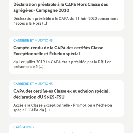
e
Déclaration préalable à la CAPA Hors Classe des
agrégé
·
es - Campagne 2020
c
Déclaration préalable à la CAPA du 11 juin 2020 concernant
l’accès à la Hors (…)
o
CARRIÈRE ET MUTATIONS
Compte-rendu de la CAPA des certifiés Classe
n
Exceptionnelle et Échelon spécial
du 1er juillet 2019 La CAPA était présidée par la DRH en
d
présence de 5 (…)
d
CARRIÈRE ET MUTATIONS
CAPA des certifié-es Classe ex et echelon spécial :
e
déclaration dU SNES-FSU
Accès à la Classe Exceptionnelle - Promotion à l’échelon
g
spécial : CAPA du (…)
r
CATÉGORIES