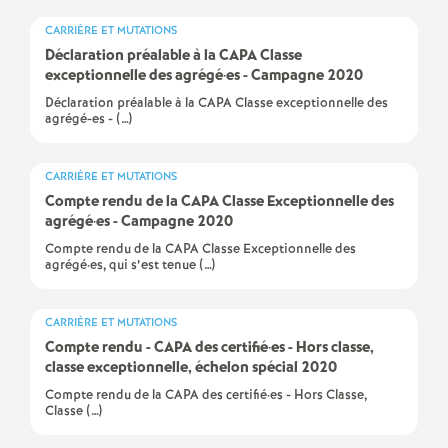
e
CARRIÈRE ET MUTATIONS
s
Déclaration préalable à la CAPA Classe
exceptionnelle des agrégé
·
es - Campagne 2020
E
Déclaration préalable à la CAPA Classe exceptionnelle des
agrégé-es - (…)
n
CARRIÈRE ET MUTATIONS
s
Compte rendu de la CAPA Classe Exceptionnelle des
agrégé
·
es - Campagne 2020
e
Compte rendu de la CAPA Classe Exceptionnelle des
agrégé·es, qui s’est tenue (…)
i
CARRIÈRE ET MUTATIONS
g
Compte rendu - CAPA des certifié
·
es - Hors classe,
classe exceptionnelle, échelon spécial 2020
Compte rendu de la CAPA des certifié·es - Hors Classe,
n
Classe (…)