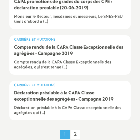
CAPA promotions de grades du corps des CPE :
é
déclaration préalable (20-06-2019)
Monsieur le Recteur, mesdames et messieurs, Le SNES-FSU
tient d’abord à (…)
O
r
CARRIÈRE ET MUTATIONS
Compte rendu de la CAPA Classe Exceptionnelle des
agrégé
·
es - Campagne 2019
l
Compte rendu de la CAPA Classe Exceptionnelle des
agrégé·es, qui s’est tenue (…)
é
CARRIÈRE ET MUTATIONS
a
Déclaration préalable à la CAPA Classe
exceptionnelle des agrégé
·
es - Campagne 2019
n
Déclaration préalable à la CAPA Classe exceptionnelle des
agrégé·es qui (…)
s
1
2
T