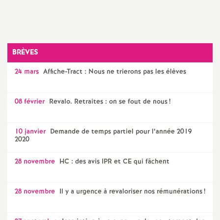
o
Imprimer
l'article
u
BRÈVES
r
24 mars
Affiche-Tract : Nous ne trierons pas les élèves
s
08 février
Revalo. Retraites : on se fout de nous
!
10 janvier
Demande de temps partiel pour l’année 2019
2020
28 novembre
HC : des avis IPR et CE qui fâchent
28 novembre
Il y a urgence à revaloriser nos rémunérations
!