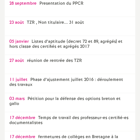
e
28 septembre
Presentation du PPCR
m
23 août
TZR , Non titulaire... 31 août
e
05 janvier
Listes d’aptitude (decret 72 et 89, agrégés) et
hors classe des certifiés et agrégés 2017
n
27 août
réunion de rentrée des TZR
t
s
11 juillet
Phase d’ajustement juillet 2016 : déroulement
des travaux
d
03 mars
Pétition pour la défense des options breton et
gallo
e
17 décembre
Temps de travail des professeur-es certifié-es
documentalistes
S
17 décembre
fermetures de collèges en Bretagne à la