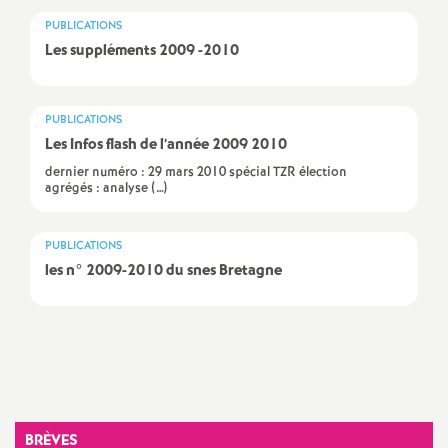
a
PUBLICATIONS
Les suppléments 2009 -2010
t
PUBLICATIONS
i
Les Infos flash de l’année 2009 2010
dernier numéro : 29 mars 2010 spécial TZR élection
o
agrégés : analyse (…)
n
PUBLICATIONS
les n° 2009-2010 du snes Bretagne
a
l
Imprimer
d
l'article
BRÈVES