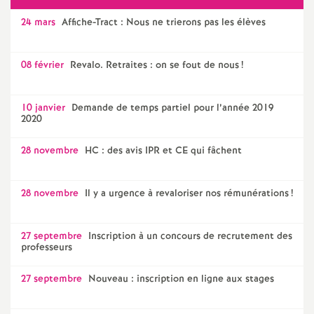
e
24 mars
Affiche-Tract : Nous ne trierons pas les élèves
s
E
08 février
Revalo. Retraites : on se fout de nous
!
n
10 janvier
Demande de temps partiel pour l’année 2019
2020
s
28 novembre
HC : des avis IPR et CE qui fâchent
e
28 novembre
Il y a urgence à revaloriser nos rémunérations
!
i
27 septembre
Inscription à un concours de recrutement des
g
professeurs
n
27 septembre
Nouveau : inscription en ligne aux stages