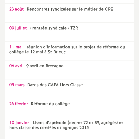
é
23 août
Rencontres syndicales sur le métier de CPE
O
09 juillet
«
rentrée syndicale
» TZR
r
11 mai
réunion d’information sur le projet de réforme du
collège le 12 mai à St Brieuc
l
06 avril
9 avril en Bretagne
é
05 mars
Dates des CAPA Hors Classe
a
n
26 février
Réforme du collège
s
10 janvier
Listes d’aptitude (decret 72 et 89, agrégés) et
hors classe des certifiés et agrégés 2015
T