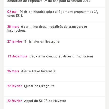
définition de l’épreuve LV du bac pour la session 2014
e
02 mai
Pétition histoire géo : allègement programmes 3
,
term ES-L
28 mars
6 avril : horaires, modalités de transport et
inscriptions.
27 janvier
31 janvier en Bretagne
13 décembre
deuxième concours : dates d’inscriptions
26 mars
Alerte treve hivernale
22 février
Questions d’égalité
22 février
Appel du SNES de Mayotte