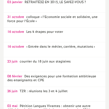
03 janvier
RETRAITÉ(E) EN 2015, LE SAVEZ-VOUS
?
o
31 octobre
colloque «
l’Economie sociale et solidaire, une
u
force pour l’École
»
16 octobre
Les 4 étapes pour voter
r
s
16 octobre
«
Entrée dans le métier, carrière, mutations
»
23 juin
courrier du 18 juin aux stagiaires
08 février
Des exigences pour une formation ambitieuse
des enseignants et CPE
26 juin
TZR : réunions les 3 et 4 juillet
02 mai
Pétition Langues Vivantes : obtenir une autre