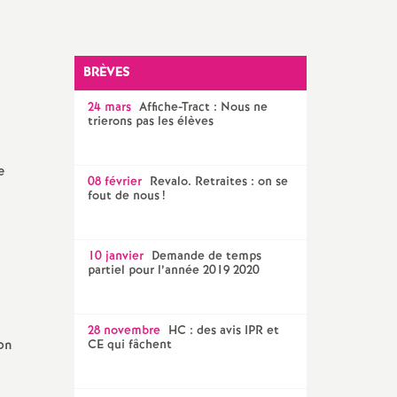
SNES 56
BRÈVES
24 mars
Affiche-Tract : Nous ne
trierons pas les élèves
e
08 février
Revalo. Retraites : on se
fout de nous
!
10 janvier
Demande de temps
partiel pour l’année 2019 2020
28 novembre
HC : des avis IPR et
ion
CE qui fâchent