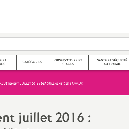
E ET
OBSERVATOIRE ET
SANTÉ ET SÉCURITÉ
CATÉGORIES
ONS
STAGES
AU TRAVAIL
’AJUSTEMENT JUILLET 2016 : DÉROULEMENT DES TRAVAUX
Agrégés
Stages de l’observatoire
CR des FS-SSCT
helon / Hors
Certifiés
Compte rendus des stages de
Santé et sécurité au trava
l’observatoire
t juillet 2016 :
CPE
Droit à la santé
nelle
Langue régionale