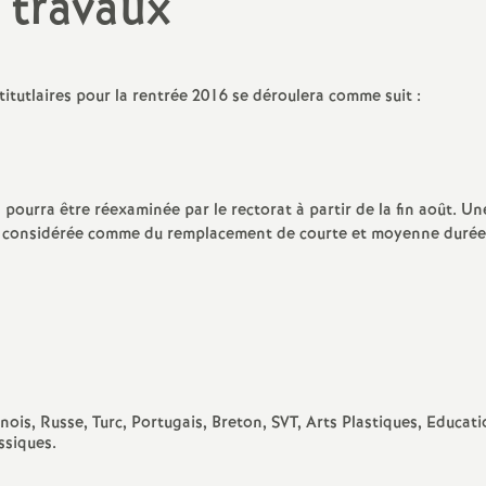
 travaux
PsyEN
orps (par
Les stages des années
)
précédentes
TZR
itutlaires pour la rentrée 2016 se déroulera comme suit :
ion
Non titulaires
Stagiaires
n pourra être réexaminée par le rectorat à partir de la fin août. Un
AED, AESH
 considérée comme du remplacement de courte et moyenne durée
s
Retraités
inois, Russe, Turc, Portugais, Breton, SVT, Arts Plastiques, Educat
ssiques.