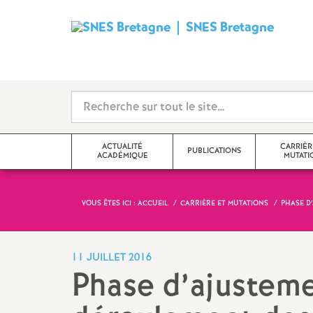
SNES Bretagne
S
y
n
d
ACTUALITÉ
CARRIÈR
PUBLICATIONS
ACADÉMIQUE
MUTATI
i
c
VOUS ÊTES ICI :
ACCUEIL
CARRIÈRE ET MUTATIONS
PHASE D
Communiqué
SNES Bretagne 2026-2027
Mutations
a
Édito
SNES Bretagne 2025 2026
Avancement d’éc
11 JUILLET 2016
Classe
Phase d’ajustemen
t
Actualité académique (S3)
Archives 2024-2025
Classe exception