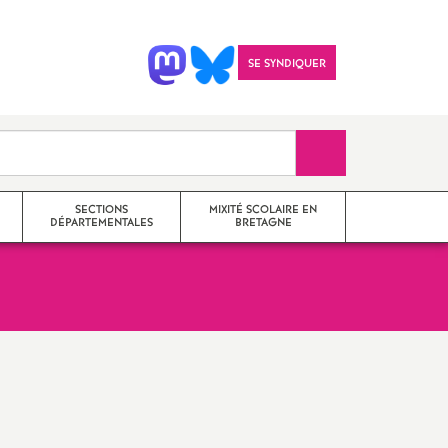
SE SYNDIQUER
Recherche sur le 
SECTIONS
MIXITÉ SCOLAIRE EN
DÉPARTEMENTALES
BRETAGNE
SNES 22
il
SNES 35
Imprimer
SNES 29
l'article