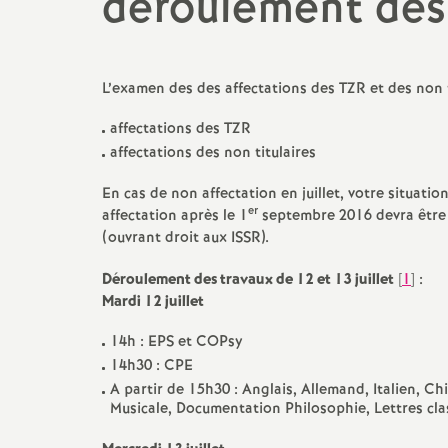
déroulement des
N
Lycée, bac, post bac
Archives 2023-2024
Changement de c
a
liste d’aptitude...
Collège
Archives 2022 2023
L’examen des des affectations des TZR et des non t
t
Congé de format
Adhésion
Archives 2021 2022
professionnelle
affectations des TZR
i
affectations des non titulaires
Actualité des départements
Archives 2020 2021
Carrière
En cas de non affectation en juillet, votre situatio
o
Contacter la section
Archives 2019 2020
er
affectation après le 1
septembre 2016 devra être
Fiches syndicale
académique (S3)
(ouvrant droit aux ISSR).
n
Archives 2018 2019
Déroulement des travaux de 12 et 13 juillet
[
1
]
:
Retraite : la réforme de trop
Mardi 12 juillet
a
Archives 2017 2018
Agir en CA
14h : EPS et COPsy
l
Archives 2016 -2017
14h30 : CPE
Lutte contre la
A partir de 15h30 : Anglais, Allemand, Italien, Ch
discrimination
; Egalité
d
Musicale, Documentation Philosophie, Lettres cla
Archives 2015 2016
homme-femme