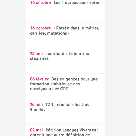
16 octobre
Les 4 étapes pour voter
16 octobre
«
Entrée dans le métier,
carrière, mutations
»
23 juin
courrier du 18 juin aux
stagiaires
08 février
Des exigences pour une
formation ambitieuse des
enseignants et CPE
26 juin
TZR : réunions les 3 et
4 juillet
02 mai
Pétition Langues Vivantes :
obtenir une autre définition de