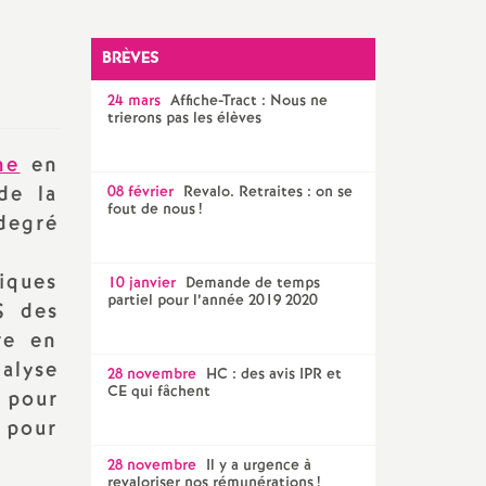
l'article
SNES 56
BRÈVES
24 mars
Affiche-Tract : Nous ne
trierons pas les élèves
ne
en
de la
08 février
Revalo. Retraites : on se
fout de nous
!
degré
iques
10 janvier
Demande de temps
partiel pour l’année 2019 2020
S des
re en
alyse
28 novembre
HC : des avis IPR et
CE qui fâchent
 pour
é pour
28 novembre
Il y a urgence à
revaloriser nos rémunérations
!