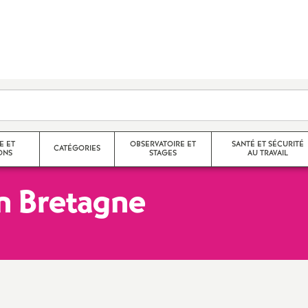
E ET
OBSERVATOIRE ET
SANTÉ ET SÉCURITÉ
CATÉGORIES
ONS
STAGES
AU TRAVAIL
en Bretagne
Agrégés
Stages de l’observatoire
CR des FS-SSCT
helon / Hors
Certifiés
Compte rendus des stages de
Santé et sécurité au trava
l’observatoire
CPE
Droit à la santé
nelle
Langue régionale