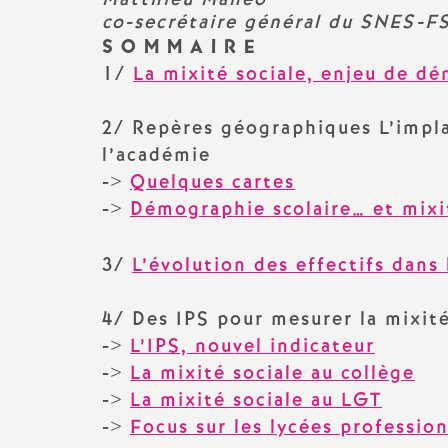
e
Archives 2014 2015
Vie syndicale, débats du snes,
co-secrétaire général du SNES-F
Congrès académique
S O M M A I R E
Archives 2013 2014
s
1/
La mixité sociale, enjeu de dé
Au BO et les circulaires
rectorales
Archives 2012 2013
E
2/ Repères géographiques L’impl
l’académie
Actions dans les
Archive 2011 2012
n
établissements
->
Quelques cartes
Archive 2010 2011
->
Démographie scolaire… et mixit
s
Elections professionnelles
Archives 2004 2010
3/
L’évolution des effectifs dans
e
i
4/ Des IPS pour mesurer la mixité
->
L’IPS, nouvel indicateur
g
->
La mixité sociale au collège
->
La mixité sociale au LGT
n
->
Focus sur les lycées professio