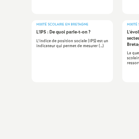
r
é
MIXITÉ SCOLAIRE EN BRETAGNE
MIXITÉ
O
L’IPS : De quoi parle-t-on
?
L’évol
secte
L’indice de position sociale (IPS) est un
r
Bret
indicateur qui permet de mesurer (…)
La que
scolai
l
ressort
é
a
n
s