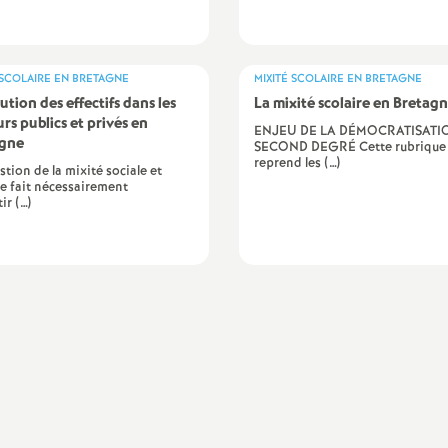
 SCOLAIRE EN BRETAGNE
MIXITÉ SCOLAIRE EN BRETAGNE
ution des effectifs dans les
La mixité scolaire en Bretag
urs publics et privés en
ENJEU DE LA DÉMOCRATISATI
agne
SECOND DEGRÉ Cette rubrique
reprend les (…)
stion de la mixité sociale et
re fait nécessairement
ir (…)