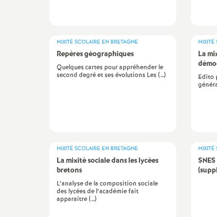
e
c
MIXITÉ SCOLAIRE EN BRETAGNE
MIXITÉ
Repères géographiques
La mix
démoc
o
Quelques cartes pour appréhender le
second degré et ses évolutions Les (…)
Edito 
généra
n
d
d
MIXITÉ SCOLAIRE EN BRETAGNE
MIXITÉ
La mixité sociale dans les lycées
SNES 
e
bretons
(supp
L’analyse de la composition sociale
g
des lycées de l’académie fait
apparaître (…)