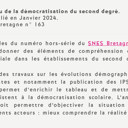
PsyEN
orps (par
Les stages des années
jeu de la démocratisation du second degré.
)
précédentes
ié en Janvier 2024.
TZR
Bretagne n° 163
ion
Non titulaires
cles du numéro hors-série du
SNES Bretag
Stagiaires
 donner des éléments de compréhension 
iale dans les établissements du second 
AED, AESH
s
des travaux sur les évolutions démograph
Retraités
ntes et notamment la publication des IP
permet d’enrichir le tableau et de mett
istent à la démocratisation scolaire. L’an
oit permettre d’objectiver la situation
rents acteurs : mieux comprendre la réalit