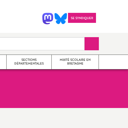
SE SYNDIQUER
Recherche sur le 
SECTIONS
MIXITÉ SCOLAIRE EN
DÉPARTEMENTALES
BRETAGNE
SNES 22
il
SNES 35
SNES 29
Imprimer