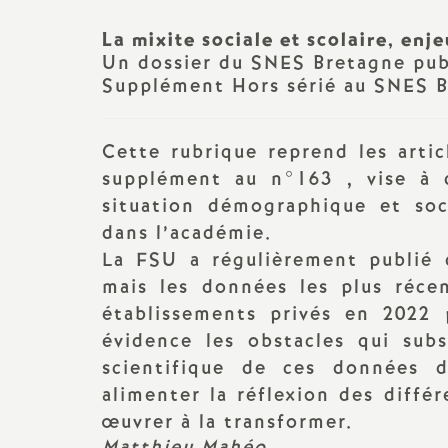
N
Lycée, bac, post bac
Archives 2023-2024
Changement de c
La mixite sociale et scolaire, en
a
liste d’aptitude...
Un dossier du SNES Bretagne publ
Collège
Archives 2022 2023
Supplément Hors sérié au SNES 
t
Congé de format
Adhésion
Archives 2021 2022
professionnelle
Cette rubrique reprend les arti
i
Actualité des départements
Archives 2020 2021
Carrière
supplément au n°163 , vise à
o
situation démographique et soc
Contacter la section
Archives 2019 2020
Fiches syndicale
dans l’académie.
académique (S3)
n
La FSU a régulièrement publié 
Archives 2018 2019
Retraite : la réforme de trop
mais les données les plus réce
a
Archives 2017 2018
établissements privés en 2022 
Agir en CA
évidence les obstacles qui subs
l
Archives 2016 -2017
scientifique de ces données d
Lutte contre la
alimenter la réflexion des diffé
discrimination
; Egalité
d
Archives 2015 2016
homme-femme
œuvrer à la transformer.
Matthieu Mahéo