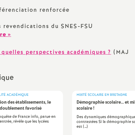
fférenciation renforcée
es revendications du SNES-FSU
ire
»
 quelles perspectives académiques
?
(MAJ
rique
LITÉ ACADÉMIQUE
MIXITÉ SCOLAIRE EN BRETAGNE
ion des établissements, le
Démographie scolaire… et mi
 doublement favorisé
scolaire
!
quête de France info, parue en
Des dynamiques démographiqu
rentrée, révèle que les lycées
contrastées Si la démographie sc
est (…)