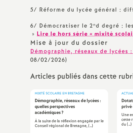
e
5/ Réforme du lycée général : di
m
6/ Démocratiser le 2ⁿd degré : l
»
Lire le hors série «
mixité scola
e
Mise à jour du dossier
Démographie, réseaux de lycées :
n
08/02/2026)
t
Articles publiés dans cette rub
s
MIXITÉ SCOLAIRE EN BRETAGNE
ACTUA
d
Démographie, réseaux de lycées :
Dotat
quelles perspectives
privé
e
académiques
?
Une en
cette 
À la suite de la réflexion engagée par le
du (…)
Conseil régional de Bretagne, (…)
S