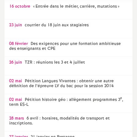
16 octobre
«
Entrée dans le métier, carrière, mutations
»
23 juin
courrier du 18 juin aux stagiaires
08 février
Des exigences pour une formation ambitieuse
des enseignants et CPE
26 juin
TZR : réunions les 3 et 4 juillet
02 mai
Pétition Langues Vivantes : obtenir une autre
définition de l’épreuve LV du bac pour la session 2014
e
02 mai
Pétition histoire géo : allègement programmes 3
,
term ES-L
28 mars
6 avril : horaires, modalités de transport et
inscriptions.