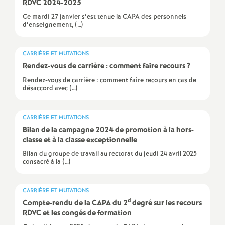
e
RDVC 2024-2025
Ce mardi 27 janvier s’est tenue la CAPA des personnels
s
d’enseignement, (…)
E
CARRIÈRE ET MUTATIONS
Rendez-vous de carrière : comment faire recours
?
n
Rendez-vous de carrière : comment faire recours en cas de
désaccord avec (…)
s
CARRIÈRE ET MUTATIONS
e
Bilan de la campagne 2024 de promotion à la hors-
classe et à la classe exceptionnelle
i
Bilan du groupe de travail au rectorat du jeudi 24 avril 2025
consacré à la (…)
g
CARRIÈRE ET MUTATIONS
n
d
Compte-rendu de la CAPA du 2
degré sur les recours
RDVC et les congés de formation