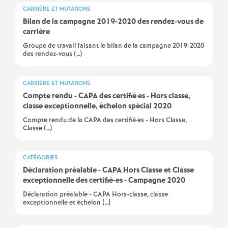
CARRIÈRE ET MUTATIONS
é
Bilan de la campagne 2019-2020 des rendez-vous de
carrière
O
Groupe de travail faisant le bilan de la campagne 2019-2020
des rendez-vous (…)
r
CARRIÈRE ET MUTATIONS
l
Compte rendu - CAPA des certifié
·
es - Hors classe,
classe exceptionnelle, échelon spécial 2020
é
Compte rendu de la CAPA des certifié·es - Hors Classe,
Classe (…)
a
CATÉGORIES
n
Déclaration préalable - CAPA Hors Classe et Classe
exceptionnelle des certifié-es - Campagne 2020
s
Déclaration préalable - CAPA Hors-classe, classe
exceptionnelle et échelon (…)
T