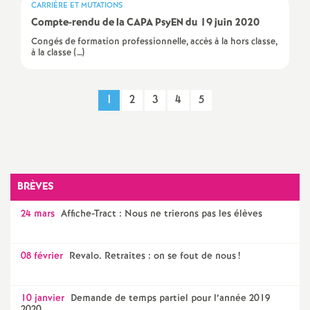
CARRIÈRE ET MUTATIONS
Compte-rendu de la CAPA PsyEN du 19 juin 2020
o
Congés de formation professionnelle, accès à la hors classe,
à la classe (…)
u
r
1
2
3
4
5
s
Imprimer
l'article
BRÈVES
24 mars
Affiche-Tract : Nous ne trierons pas les élèves
08 février
Revalo. Retraites : on se fout de nous
!
10 janvier
Demande de temps partiel pour l’année 2019
2020