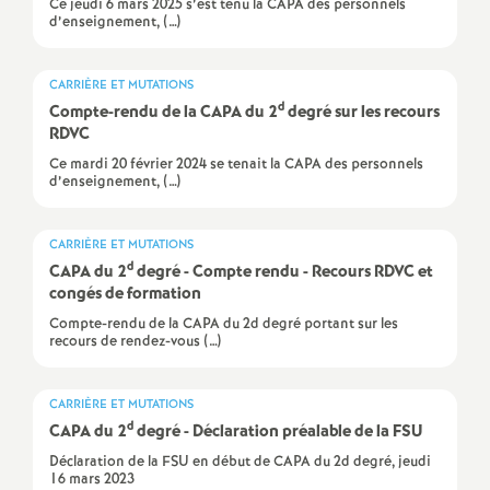
e
Ce jeudi 6 mars 2025 s’est tenu la CAPA des personnels
d’enseignement, (…)
m
CARRIÈRE ET MUTATIONS
d
e
Compte-rendu de la CAPA du 2
degré sur les recours
RDVC
Ce mardi 20 février 2024 se tenait la CAPA des personnels
n
d’enseignement, (…)
t
CARRIÈRE ET MUTATIONS
d
CAPA du 2
degré - Compte rendu - Recours RDVC et
s
congés de formation
Compte-rendu de la CAPA du 2d degré portant sur les
d
recours de rendez-vous (…)
e
CARRIÈRE ET MUTATIONS
d
CAPA du 2
degré - Déclaration préalable de la FSU
S
Déclaration de la FSU en début de CAPA du 2d degré, jeudi
16 mars 2023