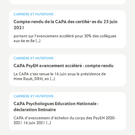
e
CARRIÈRE ET MUTATIONS
c
Compte-rendu de la CAPA des certifié•es du 25 juin
2021
o
portant sur l’avancement accéléré pour 30% des collègues
aux 6e et 8e (…)
n
CARRIÈRE ET MUTATIONS
d
CAPA PsyEN avancement accéléré : compte rendu
La CAPA s’est tenue le 16 juin sous la présidence de
Mme Rault, DRH, en (…)
d
e
CARRIÈRE ET MUTATIONS
CAPA Psychologues Education Nationale :
déclaration liminaire
g
CAPA d’avancement d’échelon du corps des PsyEN 2020-
2021 16 juin 2021 (…)
r