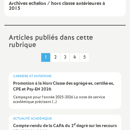
Archives echelon / hors classe antérieures à
2015
a
t
Articles publiés dans cette
i
rubrique
o
1
2
3
4
5
n
CARRIÈRE ET MUTATIONS
a
Promotion à la Hors Classe des agrégé
·
es, certifié
·
es,
CPE et Psy-EN 2026
l
Campagne pour l’année 2025-2026 La note de service
académique précisant (…)
d
ACTUALITÉ ACADÉMIQUE
d
Compte-rendu de la CAPA du 2
degré sur les recours