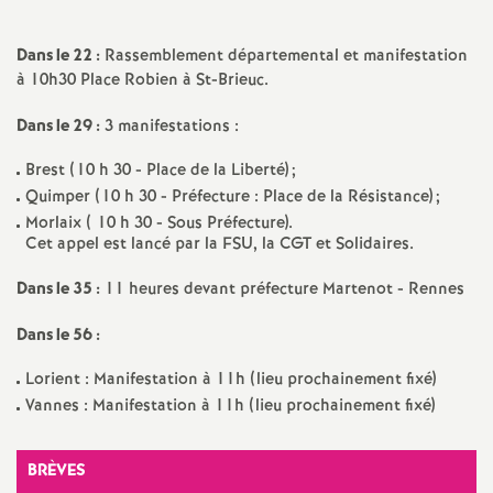
a
Dans le 22 :
Rassemblement départemental et manifestation
à 10h30 Place Robien à St-Brieuc.
t
Dans le 29 :
3 manifestations :
i
Brest (10 h 30 - Place de la Liberté)
;
Quimper (10 h 30 - Préfecture : Place de la Résistance)
;
o
Morlaix ( 10 h 30 - Sous Préfecture).
Cet appel est lancé par la FSU, la CGT et Solidaires.
n
Dans le 35 :
11 heures devant préfecture Martenot - Rennes
a
Dans le 56 :
l
Lorient : Manifestation à 11h (lieu prochainement fixé)
Vannes : Manifestation à 11h (lieu prochainement fixé)
d
BRÈVES