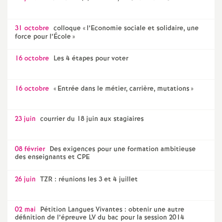
o
31 octobre
colloque «
l’Economie sociale et solidaire, une
force pour l’École
»
u
16 octobre
Les 4 étapes pour voter
r
16 octobre
«
Entrée dans le métier, carrière, mutations
»
s
23 juin
courrier du 18 juin aux stagiaires
08 février
Des exigences pour une formation ambitieuse
des enseignants et CPE
26 juin
TZR : réunions les 3 et 4 juillet
02 mai
Pétition Langues Vivantes : obtenir une autre
définition de l’épreuve LV du bac pour la session 2014