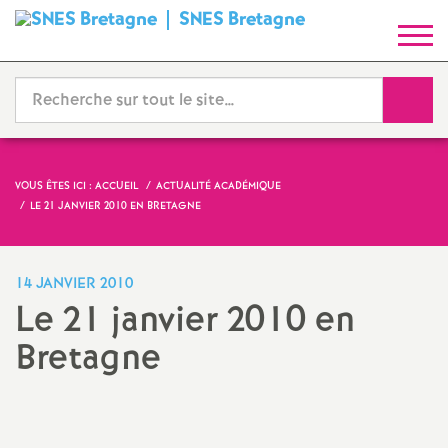
SNES Bretagne
S
y
Reche
n
d
VOUS ÊTES ICI :
ACCUEIL
ACTUALITÉ ACADÉMIQUE
LE 21 JANVIER 2010 EN BRETAGNE
i
c
14 JANVIER 2010
Le 21 janvier 2010 en
a
Bretagne
t
Imprimer
l'article
N