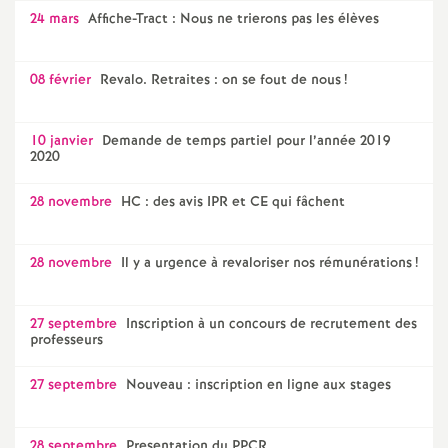
e
24 mars
Affiche-Tract : Nous ne trierons pas les élèves
s
08 février
Revalo. Retraites : on se fout de nous
!
E
10 janvier
Demande de temps partiel pour l’année 2019
n
2020
s
28 novembre
HC : des avis IPR et CE qui fâchent
e
28 novembre
Il y a urgence à revaloriser nos rémunérations
!
i
27 septembre
Inscription à un concours de recrutement des
professeurs
g
27 septembre
Nouveau : inscription en ligne aux stages
n
28 septembre
Presentation du PPCR