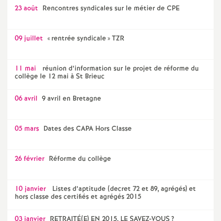
23 août
Rencontres syndicales sur le métier de CPE
é
O
09 juillet
«
rentrée syndicale
» TZR
r
11 mai
réunion d’information sur le projet de réforme du
collège le 12 mai à St Brieuc
l
06 avril
9 avril en Bretagne
é
05 mars
Dates des CAPA Hors Classe
a
26 février
Réforme du collège
n
s
10 janvier
Listes d’aptitude (decret 72 et 89, agrégés) et
hors classe des certifiés et agrégés 2015
T
03 janvier
RETRAITÉ(E) EN 2015, LE SAVEZ-VOUS
?