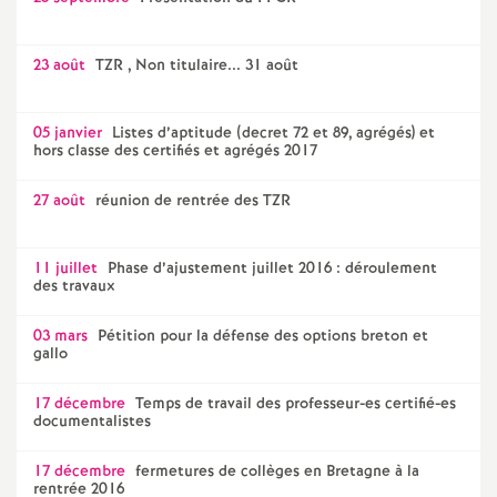
e
m
23 août
TZR , Non titulaire... 31 août
e
05 janvier
Listes d’aptitude (decret 72 et 89, agrégés) et
hors classe des certifiés et agrégés 2017
n
27 août
réunion de rentrée des TZR
t
11 juillet
Phase d’ajustement juillet 2016 : déroulement
s
des travaux
03 mars
Pétition pour la défense des options breton et
d
gallo
e
17 décembre
Temps de travail des professeur-es certifié-es
documentalistes
S
17 décembre
fermetures de collèges en Bretagne à la
rentrée 2016