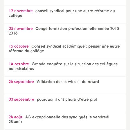
e
12 novembre
conseil syndical pour une autre réforme du
college
c
05 novembre
Congé formation professionnelle année 2015
o
2016
15 octobre
Conseil syndical académique : penser une autre
n
réforme du collège
d
14 octobre
Grande enquête sur la situation des collègues
non-titulaires
d
26 septembre
Validation des services : du retard
e
03 septembre
pourquoi il ont choisi d’être prof
g
24 août
AG exceptionnelle des syndiqués le vendredi
r
28 août.