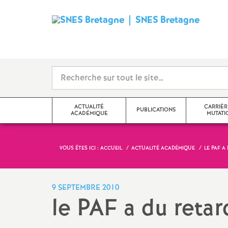
SNES Bretagne
S
y
n
d
ACTUALITÉ
CARRIÈR
PUBLICATIONS
ACADÉMIQUE
MUTATI
i
c
VOUS ÊTES ICI :
ACCUEIL
ACTUALITÉ ACADÉMIQUE
LE PAF A
Communiqué
SNES Bretagne 2026-2027
Mutations
a
Édito
SNES Bretagne 2025 2026
Avancement d’éc
9 SEPTEMBRE 2010
Classe
le PAF a du retar
t
Actualité académique (S3)
Archives 2024-2025
Classe exception