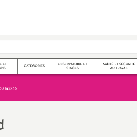
E ET
OBSERVATOIRE ET
SANTÉ ET SÉCURITÉ
CATÉGORIES
ONS
STAGES
AU TRAVAIL
 DU RETARD
Agrégés
Stages de l’observatoire
CR des FS-SSCT
helon / Hors
Certifiés
Compte rendus des stages de
Santé et sécurité au trava
l’observatoire
d
CPE
Droit à la santé
nelle
Langue régionale