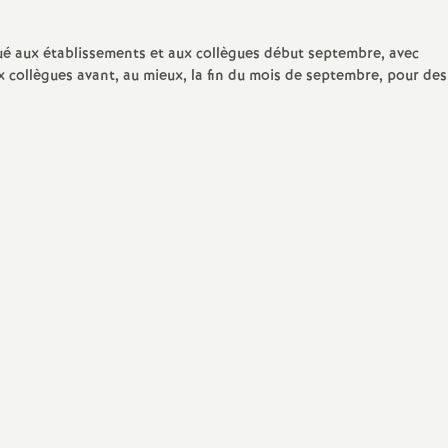
PsyEN
orps (par
Les stages des années
é aux établissements et aux collègues début septembre, avec
)
précédentes
TZR
x collègues avant, au mieux, la fin du mois de septembre, pour des
ion
Non titulaires
Stagiaires
AED, AESH
s
Retraités