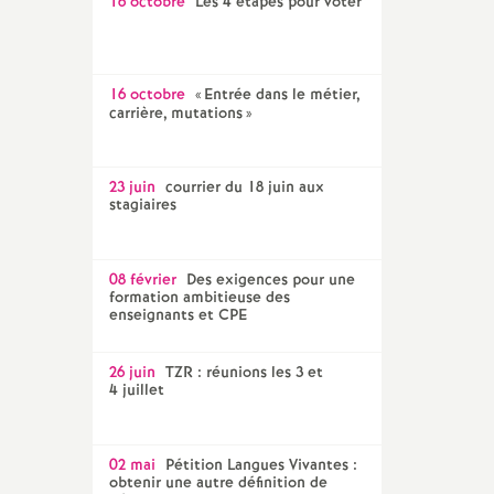
16 octobre
Les 4 étapes pour voter
16 octobre
«
Entrée dans le métier,
carrière, mutations
»
23 juin
courrier du 18 juin aux
stagiaires
08 février
Des exigences pour une
formation ambitieuse des
enseignants et CPE
26 juin
TZR : réunions les 3 et
4 juillet
02 mai
Pétition Langues Vivantes :
obtenir une autre définition de