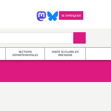
SE SYNDIQUER
Recherche sur le 
SECTIONS
MIXITÉ SCOLAIRE EN
DÉPARTEMENTALES
BRETAGNE
SNES 22
il
SNES 35
Imprimer
SNES 29
l'article