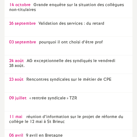
e
14 octobre
Grande enquête sur la situation des collègues
non-titulaires
c
26 septembre
Validation des services : du retard
o
03 septembre
pourquoi il ont choisi d’être prof
n
24 août
AG exceptionnelle des syndiqués le vendredi
d
28 août.
23 août
Rencontres syndicales sur le métier de CPE
d
e
09 juillet
«
rentrée syndicale
» TZR
g
11 mai
réunion d’information sur le projet de réforme du
collège le 12 mai à St Brieuc
r
06 avril
9 avril en Bretagne