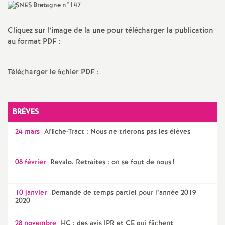
a
Cliquez sur l’image de la une pour télécharger la publication
t
au format PDF :
i
Télécharger le fichier PDF :
o
BRÈVES
n
24 mars
Affiche-Tract : Nous ne trierons pas les élèves
a
08 février
Revalo. Retraites : on se fout de nous
!
l
10 janvier
Demande de temps partiel pour l’année 2019
d
2020
28 novembre
HC : des avis IPR et CE qui fâchent