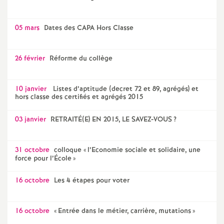
é
05 mars
Dates des CAPA Hors Classe
O
26 février
Réforme du collège
r
l
10 janvier
Listes d’aptitude (decret 72 et 89, agrégés) et
hors classe des certifiés et agrégés 2015
é
03 janvier
RETRAITÉ(E) EN 2015, LE SAVEZ-VOUS
?
a
31 octobre
colloque «
l’Economie sociale et solidaire, une
force pour l’École
»
n
16 octobre
Les 4 étapes pour voter
s
16 octobre
«
Entrée dans le métier, carrière, mutations
»
T