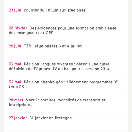
o
23 juin
courrier du 18 juin aux stagiaires
u
08 février
Des exigences pour une formation ambitieuse
des enseignants et CPE
r
26 juin
TZR : réunions les 3 et 4 juillet
s
02 mai
Pétition Langues Vivantes : obtenir une autre
définition de l’épreuve LV du bac pour la session 2014
e
02 mai
Pétition histoire géo : allègement programmes 3
,
term ES-L
28 mars
6 avril : horaires, modalités de transport et
inscriptions.
27 janvier
31 janvier en Bretagne