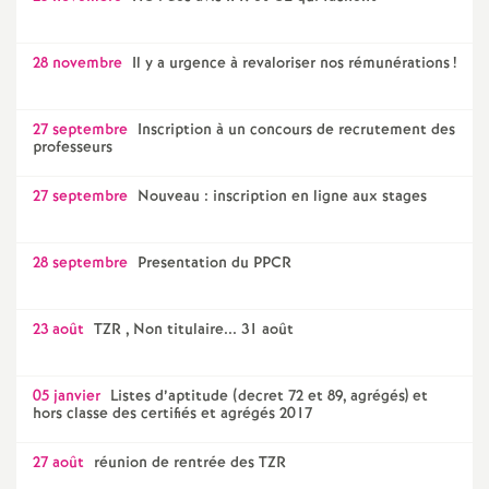
e
s
28 novembre
Il y a urgence à revaloriser nos rémunérations
!
E
27 septembre
Inscription à un concours de recrutement des
professeurs
n
27 septembre
Nouveau : inscription en ligne aux stages
s
28 septembre
Presentation du PPCR
e
i
23 août
TZR , Non titulaire... 31 août
g
05 janvier
Listes d’aptitude (decret 72 et 89, agrégés) et
hors classe des certifiés et agrégés 2017
n
27 août
réunion de rentrée des TZR