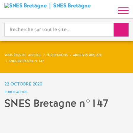
SNES Bretagne
S
y
Reche
n
d
VOUS ÊTES ICI :
ACCUEIL
PUBLICATIONS
ARCHIVES 2020 2021
SNES BRETAGNE N°147
i
c
22 OCTOBRE 2020
PUBLICATIONS
a
SNES Bretagne n°147
t
Imprimer
l'article
N