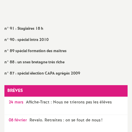
a
t
n° 91 : Stagiaires 18 h
i
n° 90 : spécial intra 2010
n° 89 spécial formation des maîtres
o
n° 88 : un snes bretagne très riche
n
n° 87 : spécial élection CAPA agrégés 2009
a
BRÈVES
l
24 mars
Affiche-Tract : Nous ne trierons pas les élèves
d
08 février
Revalo. Retraites : on se fout de nous
!