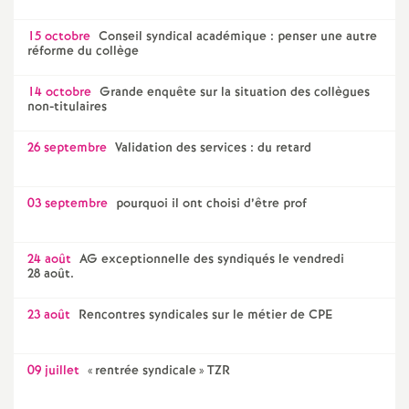
e
15 octobre
Conseil syndical académique : penser une autre
réforme du collège
c
14 octobre
Grande enquête sur la situation des collègues
o
non-titulaires
26 septembre
Validation des services : du retard
n
d
03 septembre
pourquoi il ont choisi d’être prof
d
24 août
AG exceptionnelle des syndiqués le vendredi
28 août.
e
23 août
Rencontres syndicales sur le métier de CPE
g
09 juillet
«
rentrée syndicale
» TZR
r