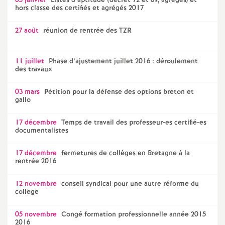
e
05 janvier
Listes d’aptitude (decret 72 et 89, agrégés) et
hors classe des certifiés et agrégés 2017
m
27 août
réunion de rentrée des TZR
e
11 juillet
Phase d’ajustement juillet 2016 : déroulement
des travaux
n
03 mars
Pétition pour la défense des options breton et
gallo
t
17 décembre
Temps de travail des professeur-es certifié-es
s
documentalistes
17 décembre
fermetures de collèges en Bretagne à la
d
rentrée 2016
e
12 novembre
conseil syndical pour une autre réforme du
college
S
05 novembre
Congé formation professionnelle année 2015
2016