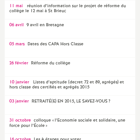
11 mai
réunion d’information sur le projet de réforme du
é
collège le 12 mai à St Brieuc
O
06 avril
9 avril en Bretagne
r
05 mars
Dates des CAPA Hors Classe
l
26 février
Réforme du collège
é
10 janvier
Listes d’aptitude (decret 72 et 89, agrégés) et
a
hors classe des certifiés et agrégés 2015
03 janvier
RETRAITÉ(E) EN 2015, LE SAVEZ-VOUS
?
n
s
31 octobre
colloque «
l’Economie sociale et solidaire, une
force pour l’École
»
T
16 octobre
Les 4 étapes pour voter