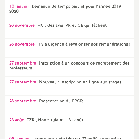
e
10 janvier
Demande de temps partiel pour l’année 2019
2020
s
28 novembre
HC : des avis IPR et CE qui fâchent
E
n
28 novembre
Il y a urgence à revaloriser nos rémunérations
!
s
27 septembre
Inscription à un concours de recrutement des
professeurs
e
27 septembre
Nouveau : inscription en ligne aux stages
i
28 septembre
Presentation du PPCR
g
23 août
TZR , Non titulaire... 31 août
n