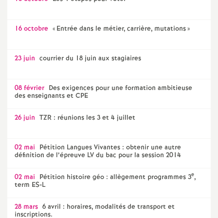
o
16 octobre
«
Entrée dans le métier, carrière, mutations
»
u
23 juin
courrier du 18 juin aux stagiaires
r
08 février
Des exigences pour une formation ambitieuse
s
des enseignants et CPE
26 juin
TZR : réunions les 3 et 4 juillet
02 mai
Pétition Langues Vivantes : obtenir une autre
définition de l’épreuve LV du bac pour la session 2014
e
02 mai
Pétition histoire géo : allègement programmes 3
,
term ES-L
28 mars
6 avril : horaires, modalités de transport et
inscriptions.