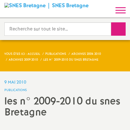
SNES Bretagne
S
y
Reche
n
d
VOUS ÊTES ICI :
ACCUEIL
PUBLICATIONS
ARCHIVES 2004 2010
ARCHIVES 2009 2010
LES N° 2009-2010 DU SNES BRETAGNE
i
c
9 MAI 2010
PUBLICATIONS
a
les n° 2009-2010 du snes
Bretagne
t
N
Imprimer
l'article