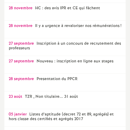
e
28 novembre
HC : des avis IPR et CE qui fâchent
c
28 novembre
Il y a urgence à revaloriser nos rémunérations
!
o
27 septembre
Inscription à un concours de recrutement des
n
professeurs
27 septembre
Nouveau : inscription en ligne aux stages
d
d
28 septembre
Presentation du PPCR
e
23 août
TZR , Non titulaire... 31 août
g
05 janvier
Listes d’aptitude (decret 72 et 89, agrégés) et
hors classe des certifiés et agrégés 2017
r