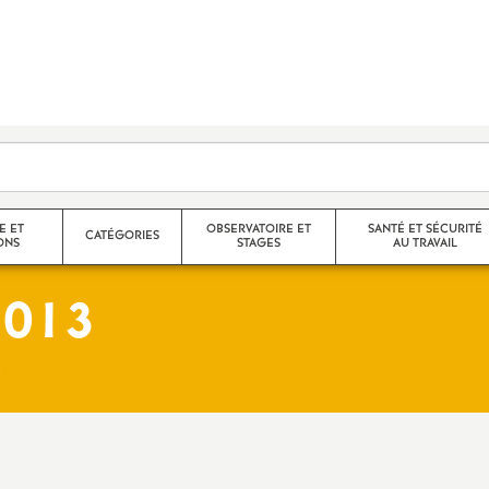
E ET
OBSERVATOIRE ET
SANTÉ ET SÉCURITÉ
CATÉGORIES
ONS
STAGES
AU TRAVAIL
2013
Agrégés
Stages de l’observatoire
CR des FS-SSCT
helon / Hors
Certifiés
Compte rendus des stages de
Santé et sécurité au trava
l’observatoire
CPE
Droit à la santé
nelle
Langue régionale