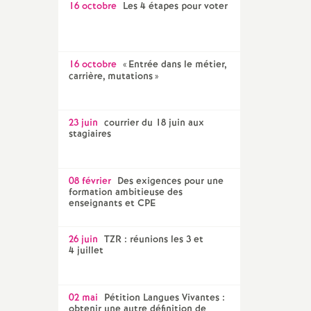
16 octobre
Les 4 étapes pour voter
16 octobre
«
Entrée dans le métier,
carrière, mutations
»
23 juin
courrier du 18 juin aux
stagiaires
08 février
Des exigences pour une
formation ambitieuse des
enseignants et CPE
26 juin
TZR : réunions les 3 et
4 juillet
02 mai
Pétition Langues Vivantes :
obtenir une autre définition de