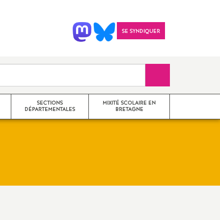
SE SYNDIQUER
Recherche sur le 
SECTIONS
MIXITÉ SCOLAIRE EN
DÉPARTEMENTALES
BRETAGNE
SNES 22
il
SNES 35
SNES 29
Imprimer