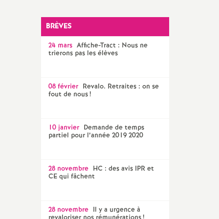
l'article
SNES 56
BRÈVES
24 mars
Affiche-Tract : Nous ne
trierons pas les élèves
08 février
Revalo. Retraites : on se
fout de nous
!
10 janvier
Demande de temps
partiel pour l’année 2019 2020
28 novembre
HC : des avis IPR et
CE qui fâchent
28 novembre
Il y a urgence à
revaloriser nos rémunérations
!