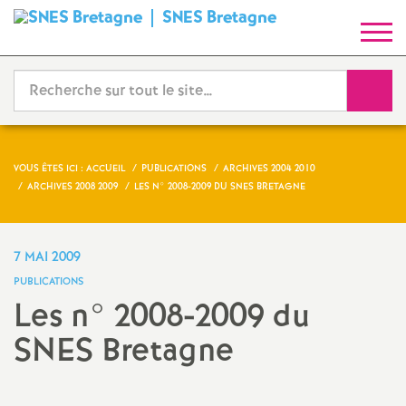
SNES Bretagne
S
y
Reche
n
d
VOUS ÊTES ICI :
ACCUEIL
PUBLICATIONS
ARCHIVES 2004 2010
ARCHIVES 2008 2009
LES N° 2008-2009 DU SNES BRETAGNE
i
c
7 MAI 2009
PUBLICATIONS
a
Les n° 2008-2009 du
SNES Bretagne
t
N
Imprimer
l'article