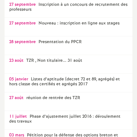
e
27 septembre
Inscription à un concours de recrutement des
professeurs
s
27 septembre
Nouveau : inscription en ligne aux stages
E
28 septembre
Presentation du PPCR
n
s
23 août
TZR , Non titulaire... 31 août
e
05 janvier
Listes d’aptitude (decret 72 et 89, agrégés) et
hors classe des certifiés et agrégés 2017
i
27 août
réunion de rentrée des TZR
g
11 juillet
Phase d’ajustement juillet 2016 : déroulement
n
des travaux
03 mars
Pétition pour la défense des options breton et