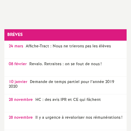
a
t
BRÈVES
i
24 mars
Affiche-Tract : Nous ne trierons pas les élèves
o
08 février
Revalo. Retraites : on se fout de nous
!
n
10 janvier
Demande de temps partiel pour l’année 2019
a
2020
l
28 novembre
HC : des avis IPR et CE qui fâchent
d
28 novembre
Il y a urgence à revaloriser nos rémunérations
!