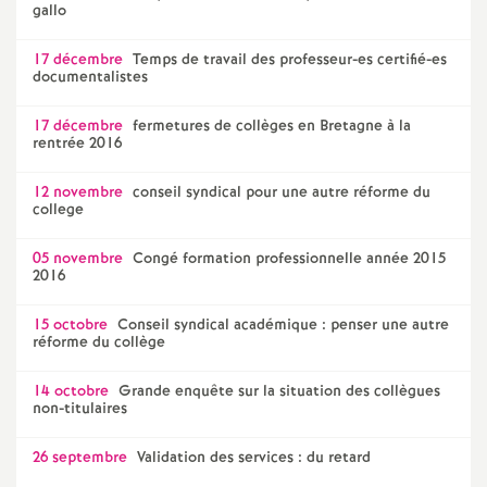
e
gallo
m
17 décembre
Temps de travail des professeur-es certifié-es
documentalistes
e
17 décembre
fermetures de collèges en Bretagne à la
rentrée 2016
n
12 novembre
conseil syndical pour une autre réforme du
college
t
05 novembre
Congé formation professionnelle année 2015
2016
s
15 octobre
Conseil syndical académique : penser une autre
d
réforme du collège
e
14 octobre
Grande enquête sur la situation des collègues
non-titulaires
S
26 septembre
Validation des services : du retard