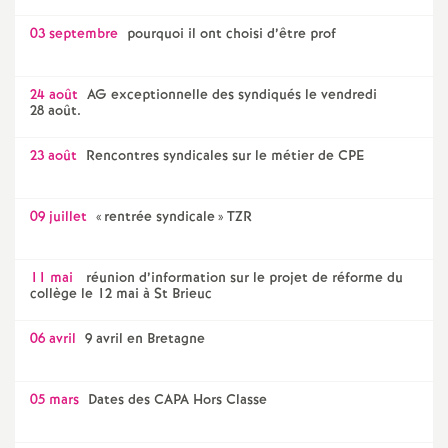
e
03 septembre
pourquoi il ont choisi d’être prof
c
24 août
AG exceptionnelle des syndiqués le vendredi
28 août.
o
23 août
Rencontres syndicales sur le métier de CPE
n
d
09 juillet
«
rentrée syndicale
» TZR
d
11 mai
réunion d’information sur le projet de réforme du
collège le 12 mai à St Brieuc
e
06 avril
9 avril en Bretagne
g
05 mars
Dates des CAPA Hors Classe
r