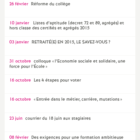
26 février
Réforme du collège
é
O
10 janvier
Listes d’aptitude (decret 72 et 89, agrégés) et
hors classe des certifiés et agrégés 2015
r
03 janvier
RETRAITÉ(E) EN 2015, LE SAVEZ-VOUS
?
l
31 octobre
colloque «
l’Economie sociale et solidaire, une
force pour l’École
»
é
16 octobre
Les 4 étapes pour voter
a
16 octobre
«
Entrée dans le métier, carrière, mutations
»
n
s
23 juin
courrier du 18 juin aux stagiaires
T
08 février
Des exigences pour une formation ambitieuse