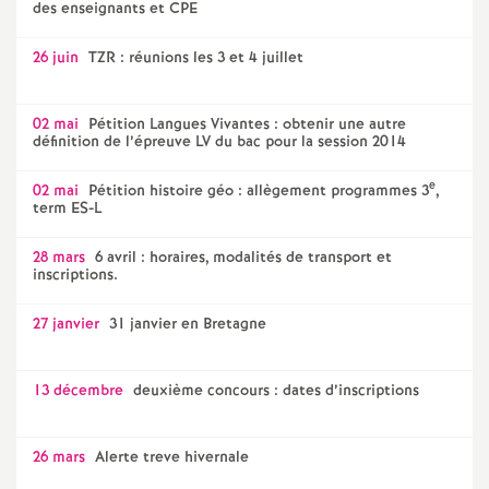
des enseignants et CPE
o
26 juin
TZR : réunions les 3 et 4 juillet
u
02 mai
Pétition Langues Vivantes : obtenir une autre
définition de l’épreuve LV du bac pour la session 2014
r
e
02 mai
Pétition histoire géo : allègement programmes 3
,
s
term ES-L
28 mars
6 avril : horaires, modalités de transport et
inscriptions.
27 janvier
31 janvier en Bretagne
13 décembre
deuxième concours : dates d’inscriptions
26 mars
Alerte treve hivernale