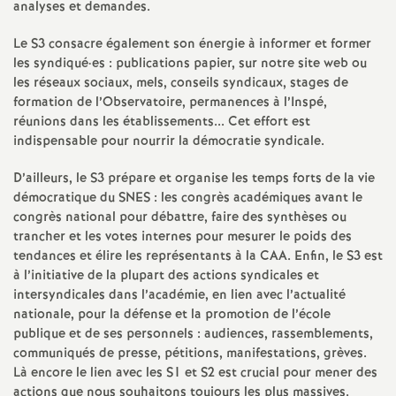
analyses et demandes.
e
Le S3 consacre également son énergie à informer et former
c
les syndiqué
·
es : publications papier, sur notre site web ou
les réseaux sociaux, mels, conseils syndicaux, stages de
o
formation de l’Observatoire, permanences à l’Inspé,
réunions dans les établissements... Cet effort est
indispensable pour nourrir la démocratie syndicale.
n
D’ailleurs, le S3 prépare et organise les temps forts de la vie
d
démocratique du SNES : les congrès académiques avant le
congrès national pour débattre, faire des synthèses ou
d
trancher et les votes internes pour mesurer le poids des
tendances et élire les représentants à la CAA. Enfin, le S3 est
à l’initiative de la plupart des actions syndicales et
e
intersyndicales dans l’académie, en lien avec l’actualité
nationale, pour la défense et la promotion de l’école
g
publique et de ses personnels : audiences, rassemblements,
communiqués de presse, pétitions, manifestations, grèves.
r
Là encore le lien avec les S1 et S2 est crucial pour mener des
actions que nous souhaitons toujours les plus massives.