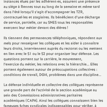
e
instances élues par les adhérent
·
es, assurent une présence
au siège à Rennes tout au long de la semaine et même tard
s
dans l’été lorsqu’il s’agit d’accompagner les TZR,
contractuel
·
les et stagiaires. Ils bénéficient d’une décharge
E
de service, partielle, car au SNES tous les responsables
exercent leur métier devant des élèves
!
n
Ils tiennent des permanences téléphoniques, répondent aux
mels pour renseigner les collègues et les aider à connaître
s
leurs droits, interviennent auprès du rectorat ou les mettent
en lien avec le S1 ou le S2 pour organiser leur défense. Les
e
questions portent sur la carrière, le mouvement,
l’exercice du métier, les relations avec la hiérarchie... Elles
portent également autour de préoccupations collectives :
i
conditions de travail, DGH, problèmes dans une discipline...
g
La défense individuelle et collective des collègues représente
une grande part de l’activité de la section académique au
n
sein des Commissions administratives paritaires
académiques (CAPA). Ainsi les collègues connaissent bien les
fameuses fiches syndicales indispensables pour vérifier, à