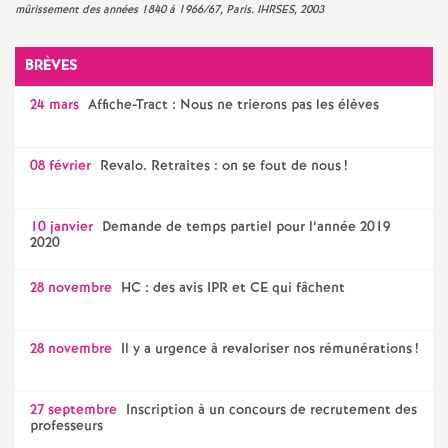
mûrissement des années 1840 à 1966/67, Paris. IHRSES, 2003
o
BRÈVES
u
24 mars
Affiche-Tract : Nous ne trierons pas les élèves
r
08 février
Revalo. Retraites : on se fout de nous
!
s
10 janvier
Demande de temps partiel pour l’année 2019
2020
28 novembre
HC : des avis IPR et CE qui fâchent
28 novembre
Il y a urgence à revaloriser nos rémunérations
!
27 septembre
Inscription à un concours de recrutement des
professeurs