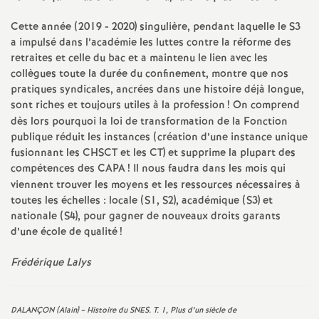
é
Cette année (2019 - 2020) singulière, pendant laquelle le S3
a impulsé dans l’académie les luttes contre la réforme des
O
retraites et celle du bac et a maintenu le lien avec les
collègues toute la durée du confinement, montre que nos
r
pratiques syndicales, ancrées dans une histoire déjà longue,
sont riches et toujours utiles à la profession
! On comprend
dès lors pourquoi la loi de transformation de la Fonction
l
publique réduit les instances (création d’une instance unique
fusionnant les CHSCT et les CT) et supprime la plupart des
é
compétences des CAPA
! Il nous faudra dans les mois qui
viennent trouver les moyens et les ressources nécessaires à
a
toutes les échelles : locale (S1, S2), académique (S3) et
nationale (S4), pour gagner de nouveaux droits garants
d’une école de qualité
!
n
Frédérique Lalys
s
T
DALANÇON (Alain) – Histoire du SNES. T. 1, Plus d’un siècle de