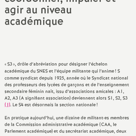
agir au niveau
a
académique
t
Imprimer
l'article
i
o
«
S3
», drôle d’abréviation pour désigner l’échelon
n
académique du SNES et l’équipe militante qui l’anime
! S
comme syndicat depuis 1925, année où le Syndicat national
des professeurs des lycées de garçons et de l’enseignement
a
secondaire féminin naît, issu d’associations amicales : A1,
A2, A3 (A signifiant association) deviennent alors S1, S2, S3
l
(1)
. Le S4 est désormais la section nationale
!
d
En pratique aujourd’hui, une dizaine de militant
·
es membres
de la Commission administrative académique (CAA, le
Parlement académique) et du secrétariat académique, deux