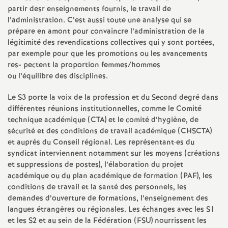
e
partir desr enseignements fournis, le travail de
l’administration. C’est aussi toute une analyse qui se
m
prépare en amont pour convaincre l’administration de la
légitimité des revendications collectives qui y sont portées,
e
par exemple pour que les promotions ou les avancements
res- pectent la proportion femmes/hommes
ou l’équilibre des disciplines.
n
Le S3 porte la voix de la profession et du Second degré dans
t
différentes réunions institutionnelles, comme le Comité
technique académique (CTA) et le comité d’hygiène, de
s
sécurité et des conditions de travail académique (CHSCTA)
et auprès du Conseil régional. Les représentant
·
es du
syndicat interviennent notamment sur les moyens (créations
d
et suppressions de postes), l’élaboration du projet
académique ou du plan académique de formation (PAF), les
e
conditions de travail et la santé des personnels, les
demandes d’ouverture de formations, l’enseignement des
S
langues étrangères ou régionales. Les échanges avec les S1
et les S2 et au sein de la Fédération (FSU) nourrissent les