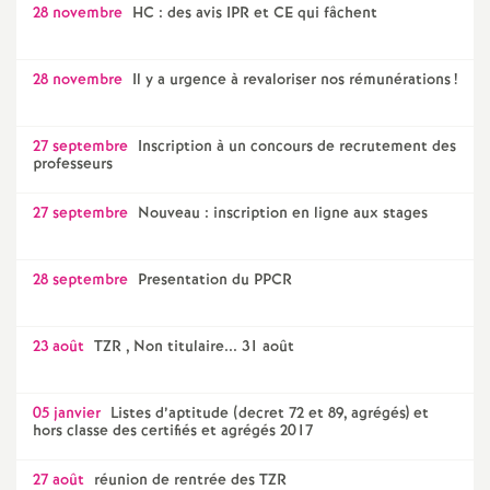
e
28 novembre
HC : des avis IPR et CE qui fâchent
m
28 novembre
Il y a urgence à revaloriser nos rémunérations
!
e
27 septembre
Inscription à un concours de recrutement des
professeurs
n
27 septembre
Nouveau : inscription en ligne aux stages
t
s
28 septembre
Presentation du PPCR
d
23 août
TZR , Non titulaire... 31 août
e
05 janvier
Listes d’aptitude (decret 72 et 89, agrégés) et
hors classe des certifiés et agrégés 2017
S
27 août
réunion de rentrée des TZR