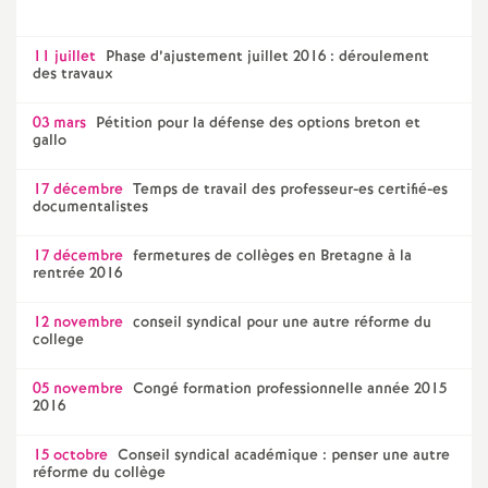
e
11 juillet
Phase d’ajustement juillet 2016 : déroulement
c
des travaux
o
03 mars
Pétition pour la défense des options breton et
gallo
n
17 décembre
Temps de travail des professeur-es certifié-es
documentalistes
d
17 décembre
fermetures de collèges en Bretagne à la
rentrée 2016
d
12 novembre
conseil syndical pour une autre réforme du
college
e
05 novembre
Congé formation professionnelle année 2015
g
2016
15 octobre
Conseil syndical académique : penser une autre
r
réforme du collège