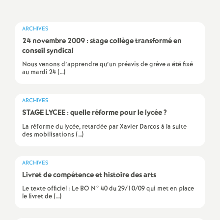
a
ARCHIVES
t
24 novembre 2009 : stage collège transformé en
conseil syndical
i
Nous venons d’apprendre qu’un préavis de grève a été fixé
au mardi 24 (…)
o
ARCHIVES
STAGE LYCEE : quelle réforme pour le lycée
?
n
La réforme du lycée, retardée par Xavier Darcos à la suite
des mobilisations (…)
a
l
ARCHIVES
Livret de compétence et histoire des arts
Le texte officiel : Le BO N° 40 du 29/10/09 qui met en place
d
le livret de (…)