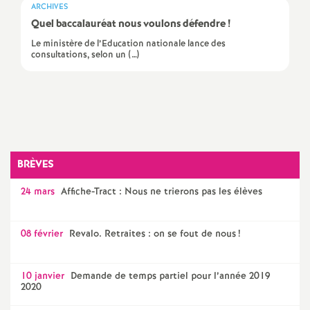
e
ARCHIVES
Quel baccalauréat nous voulons défendre
!
s
Le ministère de l’Education nationale lance des
consultations, selon un (…)
E
n
Imprimer
l'article
s
BRÈVES
e
24 mars
Affiche-Tract : Nous ne trierons pas les élèves
i
08 février
Revalo. Retraites : on se fout de nous
!
g
n
10 janvier
Demande de temps partiel pour l’année 2019
2020