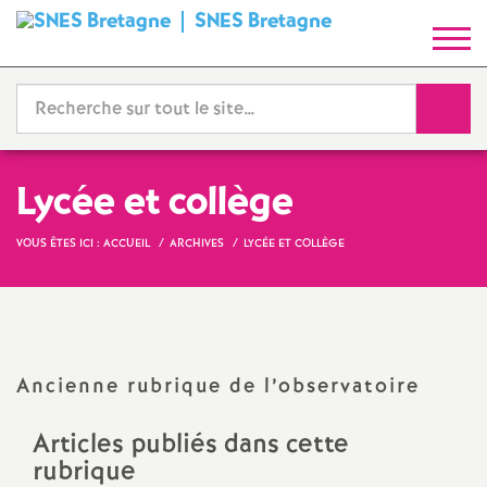
SNES Bretagne
S
y
Reche
n
d
Lycée et collège
i
VOUS ÊTES ICI :
ACCUEIL
ARCHIVES
LYCÉE ET COLLÈGE
c
a
Ancienne rubrique de l’observatoire
t
Articles publiés dans cette
N
rubrique