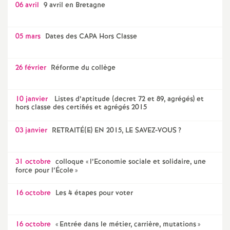
06 avril
9 avril en Bretagne
o
05 mars
Dates des CAPA Hors Classe
u
26 février
Réforme du collège
r
s
10 janvier
Listes d’aptitude (decret 72 et 89, agrégés) et
hors classe des certifiés et agrégés 2015
03 janvier
RETRAITÉ(E) EN 2015, LE SAVEZ-VOUS
?
31 octobre
colloque «
l’Economie sociale et solidaire, une
force pour l’École
»
16 octobre
Les 4 étapes pour voter
16 octobre
«
Entrée dans le métier, carrière, mutations
»