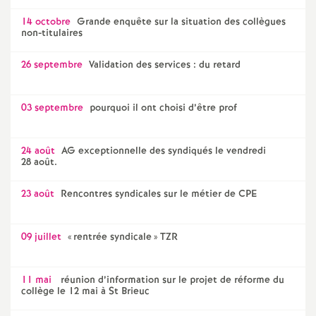
é
14 octobre
Grande enquête sur la situation des collègues
non-titulaires
O
26 septembre
Validation des services : du retard
r
03 septembre
pourquoi il ont choisi d’être prof
l
24 août
AG exceptionnelle des syndiqués le vendredi
é
28 août.
23 août
Rencontres syndicales sur le métier de CPE
a
n
09 juillet
«
rentrée syndicale
» TZR
s
11 mai
réunion d’information sur le projet de réforme du
collège le 12 mai à St Brieuc
T