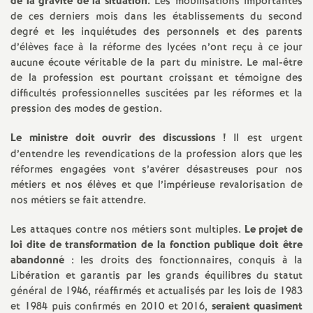
e
de la gravité de la situation.
Les mobilisations importantes
de ces derniers mois dans les établissements du second
s
degré et les inquiétudes des personnels et des parents
d’élèves face à la réforme des lycées n’ont reçu à ce jour
aucune écoute véritable de la part du ministre. Le mal-être
E
de la profession est pourtant croissant et témoigne des
difficultés professionnelles suscitées par les réformes et la
n
pression des modes de gestion.
s
Le ministre doit ouvrir des discussions
!
Il est urgent
d’entendre les revendications de la profession alors que les
réformes engagées vont s’avérer désastreuses pour nos
e
métiers et nos élèves et que l’impérieuse revalorisation de
nos métiers se fait attendre.
i
Les attaques contre nos métiers sont multiples.
Le projet de
g
loi dite de transformation de la fonction publique doit être
abandonné
: les droits des fonctionnaires, conquis à la
Libération et garantis par les grands équilibres du statut
n
général de 1946, réaffirmés et actualisés par les lois de 1983
et 1984 puis confirmés en 2010 et 2016,
seraient quasiment