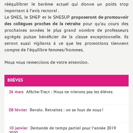
rééquilibrer le barème actuel qui donne un poids trop
é
important à l’avis rectoral .
Le SNES, le SNEP et le SNESUP
proposeront de promouvoir
O
des collègues proches de la retraite
pour qu’au cours des
prochaines années le plus grand nombre de professeurs
r
agrégés puisse bénéficier de la classe exceptionnelle. Ils
seront aussi vigilants à ce que les promotions tiennent
compte de l’équilibre femmes/hommes.
l
Nous vous remercions de votre attention.
é
BRÈVES
a
24 mars
Affiche-Tract : Nous ne trierons pas les élèves
n
08 février
Revalo. Retraites : on se fout de nous
!
s
T
10 janvier
Demande de temps partiel pour l’année 2019