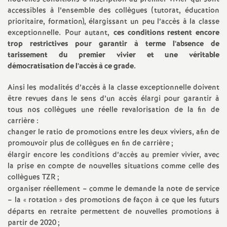
e
accessibles à l’ensemble des collègues (tutorat, éducation
prioritaire, formation), élargissant un peu l’accès à la classe
c
exceptionnelle. Pour autant,
ces conditions restent encore
trop restrictives pour garantir à terme l’absence de
tarissement du premier vivier et une véritable
o
démocratisation de l’accès à ce grade.
n
Ainsi les modalités d’accès à la classe exceptionnelle doivent
être revues dans le sens d’un accès élargi pour garantir à
d
tous nos collègues une réelle revalorisation de la fin de
carrière :
changer le ratio de promotions entre les deux viviers, afin de
d
promouvoir plus de collègues en fin de carrière
;
élargir encore les conditions d’accès au premier vivier, avec
e
la prise en compte de nouvelles situations comme celle des
collègues TZR
;
g
organiser réellement – comme le demande la note de service
– la «
rotation
» des promotions de façon à ce que les futurs
départs en retraite permettent de nouvelles promotions à
r
partir de 2020
;