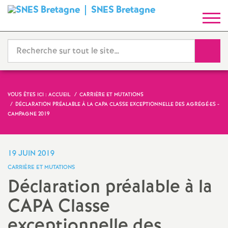
SNES Bretagne
S
y
Reche
n
d
VOUS ÊTES ICI :
ACCUEIL
CARRIÈRE ET MUTATIONS
DÉCLARATION PRÉALABLE À LA CAPA CLASSE EXCEPTIONNELLE DES AGRÉGÉ
·
ES -
i
CAMPAGNE 2019
c
19 JUIN 2019
a
CARRIÈRE ET MUTATIONS
Déclaration préalable à la
t
CAPA Classe
N
exceptionnelle des