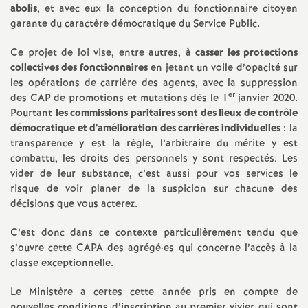
e
abolis
, et avec eux la conception du fonctionnaire citoyen
garante du caractère démocratique du Service Public.
m
Ce projet de loi vise, entre autres, à
casser les protections
collectives des fonctionnaires
en jetant un voile d’opacité sur
e
les opérations de carrière des agents, avec la suppression
er
des CAP de promotions et mutations dès le 1
janvier 2020.
n
Pourtant
les commissions paritaires sont des lieux de contrôle
démocratique et d’amélioration des carrières individuelles
: la
t
transparence y est la règle, l’arbitraire du mérite y est
combattu, les droits des personnels y sont respectés. Les
vider de leur substance, c’est aussi pour vos services le
s
risque de voir planer de la suspicion sur chacune des
décisions que vous acterez.
d
C’est donc dans ce contexte particulièrement tendu que
e
s’ouvre cette CAPA des agrégé
·
es qui concerne l’accès à la
classe exceptionnelle.
S
Le Ministère a certes cette année pris en compte de
nouvelles conditions d’inscription au premier vivier qui sont