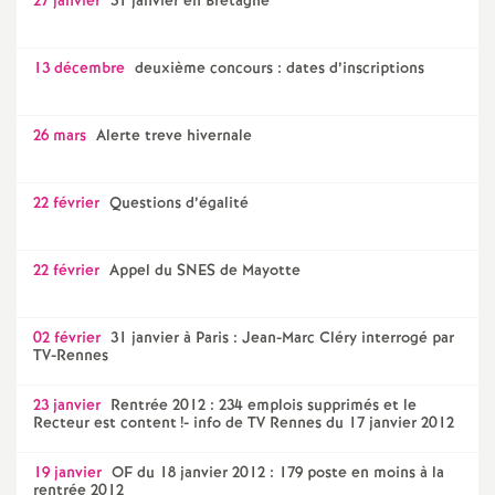
27 janvier
31 janvier en Bretagne
13 décembre
deuxième concours : dates d’inscriptions
26 mars
Alerte treve hivernale
22 février
Questions d’égalité
22 février
Appel du SNES de Mayotte
02 février
31 janvier à Paris : Jean-Marc Cléry interrogé par
TV-Rennes
23 janvier
Rentrée 2012 : 234 emplois supprimés et le
Recteur est content
!- info de TV Rennes du 17 janvier 2012
19 janvier
OF du 18 janvier 2012 : 179 poste en moins à la
rentrée 2012