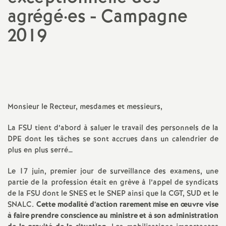
agrégé
·
es - Campagne
a
2019
t
Imprimer
l'article
i
o
Monsieur le Recteur, mesdames et messieurs,
n
La FSU tient d’abord à saluer le travail des personnels de la
DPE dont les tâches se sont accrues dans un calendrier de
a
plus en plus serré…
l
Le 17 juin, premier jour de surveillance des examens, une
partie de la profession était en grève à l’appel de syndicats
de la FSU dont le SNES et le SNEP ainsi que la CGT, SUD et le
d
SNALC.
Cette modalité d’action rarement mise en œuvre vise
à faire prendre conscience au ministre et à son administration