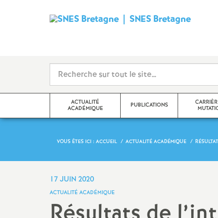
SNES Bretagne
S
y
n
d
ACTUALITÉ
CARRIÈR
PUBLICATIONS
ACADÉMIQUE
MUTATI
i
c
VOUS ÊTES ICI :
ACCUEIL
ACTUALITÉ ACADÉMIQUE
RÉSULTAT
Communiqué
SNES Bretagne 2026-2027
Mutations
a
Édito
SNES Bretagne 2025 2026
Avancement d’éc
17 JUIN 2020
Classe
t
ACTUALITÉ ACADÉMIQUE
Actualité académique (S3)
Archives 2024-2025
Résultats de l’in
Classe exception