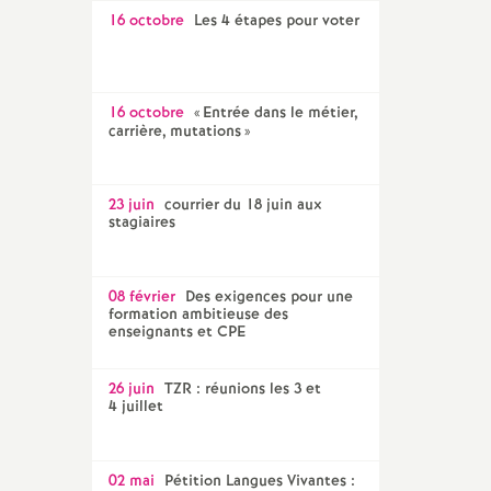
16 octobre
Les 4 étapes pour voter
16 octobre
«
Entrée dans le métier,
carrière, mutations
»
23 juin
courrier du 18 juin aux
stagiaires
08 février
Des exigences pour une
formation ambitieuse des
enseignants et CPE
26 juin
TZR : réunions les 3 et
4 juillet
02 mai
Pétition Langues Vivantes :