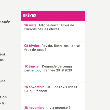
SNES 56
BRÈVES
e année
24 mars
Affiche-Tract : Nous ne
trierons pas les élèves
08 février
Revalo. Retraites : on se
fout de nous
!
ent,
les
10 janvier
Demande de temps
partiel pour l’année 2019 2020
 une
28 novembre
HC : des avis IPR et
CE qui fâchent
tion
!
e qui
28 novembre
Il y a urgence à