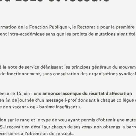
PsyEN
orps (par
Les stages des années
)
précédentes
TZR
ormation de la Fonction Publique
», le Rectorat a pour la premièr
ion
nt intra-académique sans que les projets de mutations aient été
Non titulaires
Stagiaires
?
AED, AESH
s
 à la note de service définissant les principes généraux du mouvem
 de fonctionnement, sans consultation des organisations syndica
Retraités
ence ce 15 juin : une
annonce laconique du résultat d’affectation
i en fin de journée d’un message i-prof donnant à chaque collègue
e non vacant
» ou «
barème insuffisant
».
on sur le rang et le type de vœu ayant permis d’obtenir une muta
SU recevait en détail sur chacun de ses vœux non obtenus la barr
cessaires à l’obtention de ce vœu)...