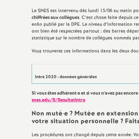
e
Archives 2014 2015
Vie syndicale, débats du snes,
Le SNES est intervenu dès lundi 15/06 au matin p
Congrès académique
chiffrées aux collègues
. C’est chose faite depuis c
Archives 2013 2014
s
enfin publié par la DPE. Le niveau d’information res
Au BO et les circulaires
ont bien été respectées partout : des barres dépa
rectorales
Archives 2012 2013
E
statistique sur le nombre de collègues nommés par 
Actions dans les
Archive 2011 2012
n
Vous trouverez ces informations dans les deux doc
établissements
Archive 2010 2011
s
Elections professionnelles
Intra 2020 : données générales
Archives 2004 2010
e
Si vous êtes adhérent
·
e et si vous n’avez pas encore
i
snes.edu/R/ResultatIntra
Non muté
·
e
? Mutée en extension
g
votre situation personnelle
? Fai
n
Les procédures ont changé depuis cette année. V