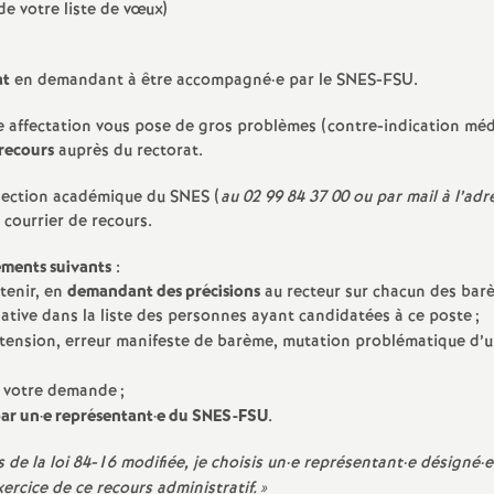
de votre liste de vœux)
at
en demandant à être accompagné
·
e par le SNES-FSU.
 affectation vous pose de gros problèmes (contre-indication méd
 recours
auprès du rectorat.
section académique du SNES (
au 02 99 84 37 00 ou par mail à l’adr
 courrier de recours.
léments suivants
:
tenir, en
demandant des précisions
au recteur sur chacun des bar
lative dans la liste des personnes ayant candidatées à ce poste
;
tension, erreur manifeste de barème, mutation problématique d’u
r votre demande
;
ar un
·
e représentant
·
e du SNES-FSU
.
de la loi 84-16 modifiée, je choisis un
·
e représentant
·
e désigné
·
e
ercice de ce recours administratif.
»