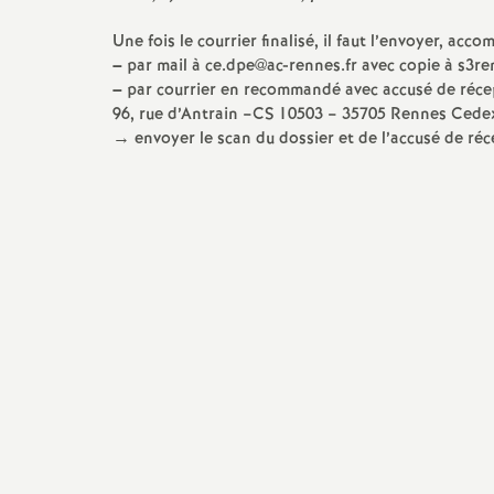
e
Une fois le courrier finalisé, il faut l’envoyer, acco
–
par mail à ce.dpe@ac-rennes.fr avec copie à s3r
–
par courrier en recommandé avec accusé de récep
c
96, rue d’Antrain –CS 10503 – 35705 Rennes Cede
→ envoyer le scan du dossier et de l’accusé de ré
o
n
d
d
e
g