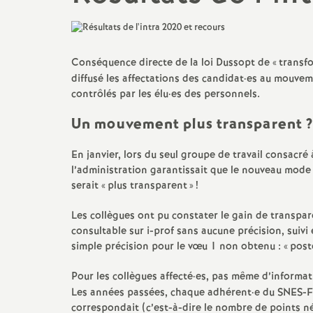
N
Lycée, bac, post bac
Archives 2023-2024
Changement de c
a
liste d’aptitude...
Collège
Archives 2022 2023
Conséquence directe de la loi Dussopt de «
transf
t
Congé de format
diffusé les affectations des candidat
·
es au mouveme
Adhésion
Archives 2021 2022
professionnelle
contrôlés par les élu
·
es des personnels.
i
Actualité des départements
Archives 2020 2021
Carrière
Un mouvement plus transparent
o
Contacter la section
Archives 2019 2020
Fiches syndicale
En janvier, lors du seul groupe de travail consacré
académique (S3)
l’administration garantissait que le nouveau mode
n
Archives 2018 2019
serait «
plus transparent
»
!
Retraite : la réforme de trop
a
Les collègues ont pu constater le gain de transpar
Archives 2017 2018
Agir en CA
consultable sur i-prof sans aucune précision, suiv
simple précision pour le vœu 1 non obtenu : «
post
l
Archives 2016 -2017
Lutte contre la
Pour les collègues affecté
·
es, pas même d’informati
discrimination
; Egalité
d
Archives 2015 2016
homme-femme
Les années passées, chaque adhérent
·
e du SNES-F
correspondait (c’est-à-dire le nombre de points né