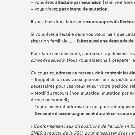
–
vous êtes
affecté
·
e par extension
(affecté
·
e hors 
e
–
vous n’avez
pas obtenu de mutation
.
m
Il vous faut donc faire un
recours auprès du Rector
Si vous êtes affecté
·
e dans vos vœux mais que cette
e
situation familiale, ...),
faites aussi une demande de
n
Pour faire une demande, contactez rapidement la 
s3ren@snes.edu
). Nous vous aiderons à préparer le
t
Ce courrier,
adressé au recteur, doit contenir les é
–
Rappel du ou des vœux que vous auriez pu/dû ob
s
nécessaires pour ces vœux et sur votre position re
–
Motif du recours (non mutation, mutation par ex
d
de vue personnel)
;
–
Tout élément d’information qui pourrait appuye
e
–
Demande d’accompagnement durant ce recours p
«
Conformément aux dispositions de l’article 14 bis 
S
SNES, syndicat de la FSU, pour m’assister dans l’ex