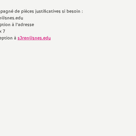
mpagné de pièces justificatives si besoin :
en@snes.edu
tion à l’adresse
x 7
ception à
s3ren@snes.edu