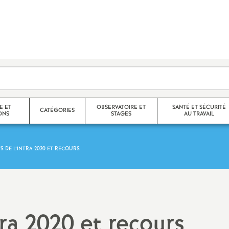
E ET
OBSERVATOIRE ET
SANTÉ ET SÉCURITÉ
CATÉGORIES
ONS
STAGES
AU TRAVAIL
S DE L’INTRA 2020 ET RECOURS
Agrégés
Stages de l’observatoire
CR des FS-SSCT
helon / Hors
Certifiés
Compte rendus des stages de
Santé et sécurité au trava
l’observatoire
CPE
Droit à la santé
tra 2020 et recours
nelle
Langue régionale