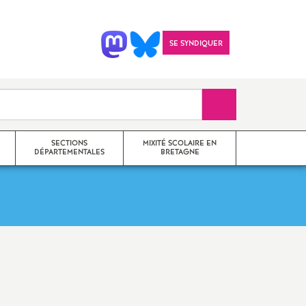
SE SYNDIQUER
Recherche sur le 
SECTIONS
MIXITÉ SCOLAIRE EN
DÉPARTEMENTALES
BRETAGNE
SNES 22
il
SNES 35
Imprimer
SNES 29
l'article