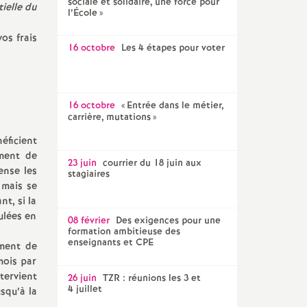
sociale et solidaire, une force pour
tielle du
l’École
»
os frais
16 octobre
Les 4 étapes pour voter
16 octobre
«
Entrée dans le métier,
carrière, mutations
»
éficient
ement de
23 juin
courrier du 18 juin aux
ense les
stagiaires
mais se
t, si la
ulées en
08 février
Des exigences pour une
formation ambitieuse des
enseignants et CPE
ement de
mois par
tervient
26 juin
TZR : réunions les 3 et
4 juillet
squ’à la