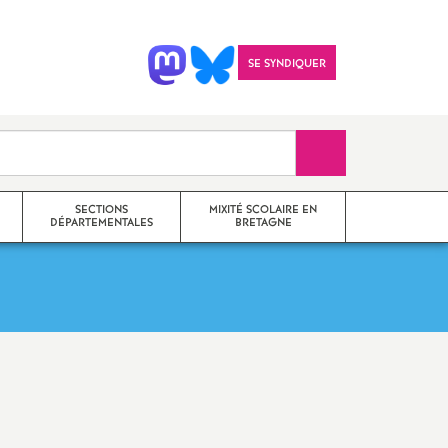
SE SYNDIQUER
Recherche sur le 
SECTIONS
MIXITÉ SCOLAIRE EN
DÉPARTEMENTALES
BRETAGNE
SNES 22
il
SNES 35
Imprimer
SNES 29
l'article