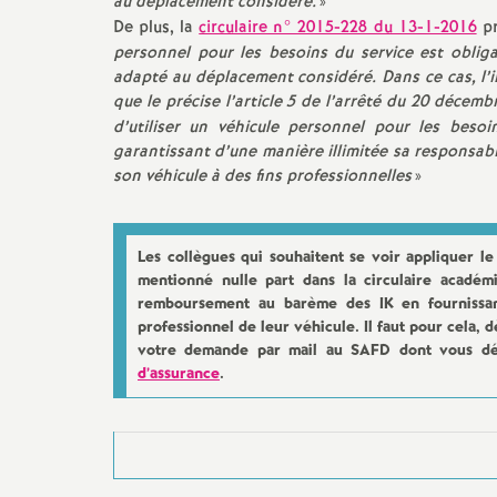
au déplacement considéré.
»
e
De plus, la
circulaire n° 2015-228 du 13-1-2016
pr
personnel pour les besoins du service est oblig
adapté au déplacement considéré. Dans ce cas, l’
m
que le précise l’article 5 de l’arrêté du 20 décem
d’utiliser un véhicule personnel pour les besoi
e
garantissant d’une manière illimitée sa responsabil
son véhicule à des fins professionnelles
»
n
t
Les collègues qui souhaitent se voir appliquer l
mentionné nulle part dans la circulaire académi
remboursement au barème des IK en fournissant
s
professionnel de leur véhicule. Il faut pour cela,
votre demande par mail au SAFD dont vous d
d
d’assurance
.
e
S