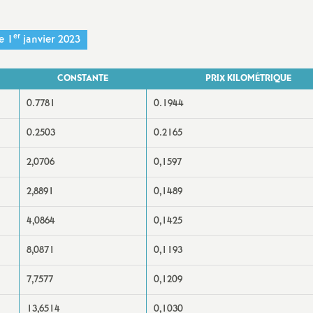
er
e 1
janvier 2023
CONSTANTE
PRIX KILOMÉTRIQUE
0.7781
0.1944
0.2503
0.2165
2,0706
0,1597
2,8891
0,1489
4,0864
0,1425
8,0871
0,1193
7,7577
0,1209
13,6514
0,1030