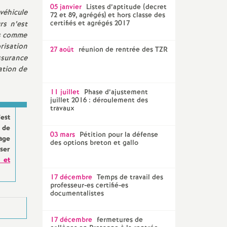
05 janvier
Listes d’aptitude (decret
 véhicule
72 et 89, agrégés) et hors classe des
certifiés et agrégés 2017
rs n’est
es comme
orisation
27 août
réunion de rentrée des TZR
ssurance
ation de
11 juillet
Phase d’ajustement
juillet 2016 : déroulement des
travaux
est
 de
03 mars
Pétition pour la défense
age
des options breton et gallo
sser
 et
17 décembre
Temps de travail des
professeur-es certifié-es
documentalistes
17 décembre
fermetures de