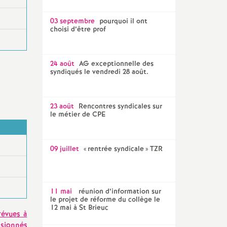
03 septembre
pourquoi il ont
choisi d’être prof
24 août
AG exceptionnelle des
syndiqués le vendredi 28 août.
23 août
Rencontres syndicales sur
le métier de CPE
09 juillet
«
rentrée syndicale
» TZR
11 mai
réunion d’information sur
le projet de réforme du collège le
12 mai à St Brieuc
révues à
asionnés