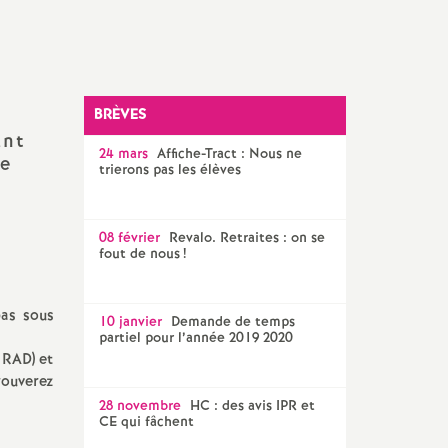
SNES 56
BRÈVES
ant
24 mars
Affiche-Tract : Nous ne
de
trierons pas les élèves
08 février
Revalo. Retraites : on se
fout de nous
!
pas sous
10 janvier
Demande de temps
partiel pour l’année 2019 2020
(RAD) et
rouverez
28 novembre
HC : des avis IPR et
CE qui fâchent