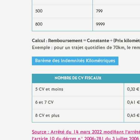
r
500
799
é
800
9999
O
Calcul : Remboursement = Constante + (Prix kilomét
r
Exemple : pour un trajet quotidien de 70km, le r
Barème des Indemnités Kilométriques
l
é
NOMBRE DE CV FISCAUX
5 CV et moins
0,32 €
a
6 et 7 CV
0,41 €
n
8 CV et plus
0,45 €
s
Source : Arrêté du 14 mars 2022 modifiant l’arrêté
l’article 10 du décret n° 2006-781 du 3 juillet 200