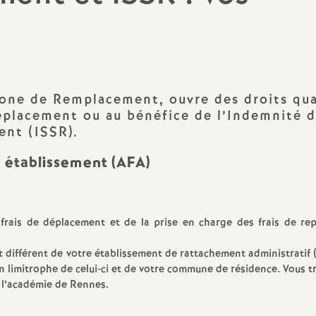
PsyEN
orps (par
Les stages des années
)
précédentes
TZR
ion
Non titulaires
 Zone de Remplacement, ouvre des droits qu
éplacement ou au bénéfice de l’Indemnité 
Stagiaires
ent (ISSR).
AED, AESH
s
n établissement (AFA)
Retraités
frais de déplacement et de la prise en charge des frais de re
it différent de votre établissement de rattachement administratif 
n limitrophe de celui‐ci et de votre commune de résidence. Vous t
l’académie de Rennes.