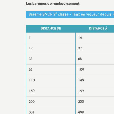
Les barèmes de remboursement
e
e
Barème SNCF 2
classe - Taux en vigueur depuis l
c
DISTANCE DE
DISTANCE À
o
1
16
n
17
32
33
64
d
65
109
d
110
149
e
150
199
g
200
300
301
499