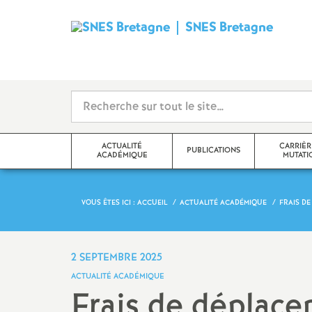
SNES Bretagne
S
y
n
d
ACTUALITÉ
CARRIÈR
PUBLICATIONS
ACADÉMIQUE
MUTATI
i
c
VOUS ÊTES ICI :
ACCUEIL
ACTUALITÉ ACADÉMIQUE
FRAIS DE
Communiqué
SNES Bretagne 2026-2027
Mutations
a
Édito
SNES Bretagne 2025 2026
Avancement d’éc
2 SEPTEMBRE 2025
Classe
t
ACTUALITÉ ACADÉMIQUE
Actualité académique (S3)
Archives 2024-2025
Frais de déplace
Classe exception