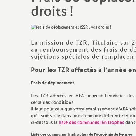
N
Lycée, bac, post bac
Archives 2023-2024
droits
!
Changement de c
a
liste d’aptitude...
Collège
Archives 2022 2023
t
Congé de format
Adhésion
Archives 2021 2022
professionnelle
La mission de TZR, Titulaire sur
i
au remboursement des frais de d
Actualité des départements
Archives 2020 2021
Carrière
sujétions spéciales de remplacem
o
Contacter la section
Archives 2019 2020
Fiches syndicale
Pour les TZR affectés à l’année e
académique (S3)
n
Archives 2018 2019
Frais de déplacement
Retraite : la réforme de trop
a
Archives 2017 2018
Les TZR affectés en AFA peuvent bénéficier des 
Agir en CA
certaines conditions.
l
Il faut pour cela que votre établissement d’AFA so
Archives 2016 -2017
Lutte contre la
qu’il soit situé dans une commune différente et no
discrimination
; Egalité
ci-dessous la
liste des communes limitrophes
dans 
d
Archives 2015 2016
homme-femme
Liste des communes limitrophes de l’Académie de Rennes