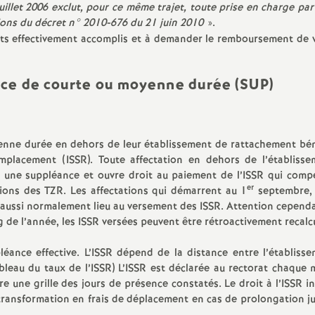
juillet 2006 exclut, pour ce même trajet, toute prise en charge par
tions du décret n° 2010-676 du 21 juin 2010
».
ts effectivement accomplis et à demander le remboursement de v
ance de courte ou moyenne durée (SUP)
enne durée en dehors de leur établissement de rattachement bén
emplacement (ISSR). Toute affectation en dehors de l’établiss
 une suppléance et ouvre droit au paiement de l’ISSR qui comp
er
ssions des TZR. Les affectations qui démarrent au 1
septembre, 
 aussi normalement lieu au versement des ISSR. Attention cependan
 de l’année, les ISSR versées peuvent être rétroactivement recalc
éance effective. L’ISSR dépend de la distance entre l’établiss
ableau du taux de l’ISSR) L’ISSR est déclarée au rectorat chaque 
e une grille des jours de présence constatés. Le droit à l’ISSR in
transformation en frais de déplacement en cas de prolongation ju