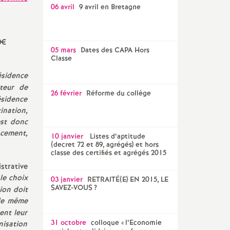
06 avril
9 avril en Bretagne
0€
05 mars
Dates des CAPA Hors
Classe
sidence
teur de
26 février
Réforme du collège
sidence
ination,
est donc
acement,
10 janvier
Listes d’aptitude
(decret 72 et 89, agrégés) et hors
classe des certifiés et agrégés 2015
strative
le choix
03 janvier
RETRAITÉ(E) EN 2015, LE
SAVEZ-VOUS
?
ion doit
 le même
ent leur
31 octobre
colloque «
l’Economie
nisation