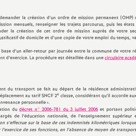
ut demander la création d’un ordre de mission permanent (OMP) 
sion mensuels, renseigner les trajets parcourus, puis les états 
der la création de cet ordre de mission auprès de votre sec
tificatif de domicile et d’une copie de votre emploi du temps, va
la base d’un aller-retour par journée entre la commune de votre r
nt d’exercice. La procédure est détaillée dans une
circulaire aca
nt du transport se fait au départ de la résidence administrati
e
déplacement au tarif SNCF 2
classe, considérant qu’il accorde au
onvenance personnelle
».
cation du
décret n° 2006-781 du 3 juillet 2006
et portant polit
hargés de l’éducation nationale, de l’enseignement supérieur 
on s’effectue sur la base de ces indemnités kilométriques lorsque
ur l’exercice de ses fonctions, en l’absence de moyen de transpor