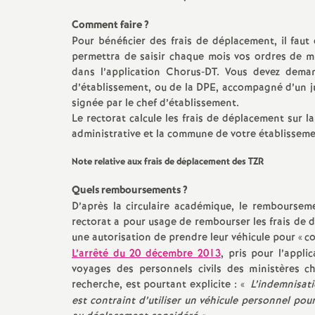
e
Archives 2014 2015
Vie syndicale, débats du snes,
Comment faire
?
Congrès académique
Pour bénéficier des frais de déplacement, il fa
Archives 2013 2014
s
permettra de saisir chaque mois vos ordres de mis
Au BO et les circulaires
dans l’application Chorus‐DT. Vous devez deman
rectorales
Archives 2012 2013
E
d’établissement, ou de la DPE, accompagné d’un jus
signée par le chef d’établissement.
Actions dans les
Archive 2011 2012
n
Le rectorat calcule les frais de déplacement sur 
établissements
administrative et la commune de votre établisseme
Archive 2010 2011
s
Elections professionnelles
Note relative aux frais de déplacement des TZR
Archives 2004 2010
e
Quels remboursements
?
D’après la circulaire académique, le rembourseme
i
rectorat a pour usage de rembourser les frais de 
une autorisation de prendre leur véhicule pour «
c
L’arrêté du 20 décembre 2013
, pris pour l’appli
g
voyages des personnels civils des ministères c
recherche, est pourtant explicite : «
L’indemnisati
n
est contraint d’utiliser un véhicule personnel po