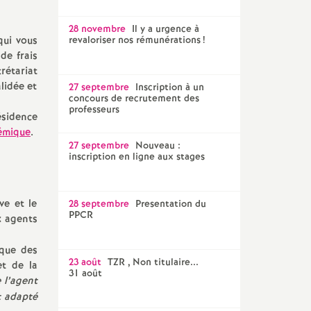
28 novembre
Il y a urgence à
qui vous
revaloriser nos rémunérations
!
de frais
rétariat
lidée et
27 septembre
Inscription à un
concours de recrutement des
professeurs
ésidence
démique
.
27 septembre
Nouveau :
inscription en ligne aux stages
ve et le
28 septembre
Presentation du
PPCR
x agents
ique des
23 août
TZR , Non titulaire...
et de la
31 août
 l’agent
t adapté