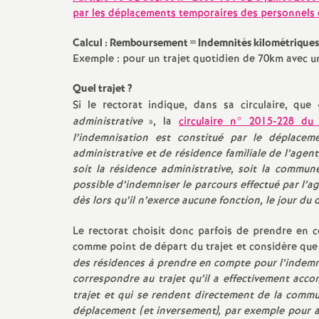
T
par les déplacements temporaires des personnels d
o
Calcul : Remboursement = Indemnités kilométriques 
Exemple : pour un trajet quotidien de 70km avec u
u
Quel trajet
?
Si le rectorat indique, dans sa circulaire, que 
r
administrative
», la
circulaire n° 2015-228 du
l’indemnisation est constitué par le déplace
s
administrative et de résidence familiale de l’agent
soit la résidence administrative, soit la commun
possible d’indemniser le parcours effectué par l’a
dès lors qu’il n’exerce aucune fonction, le jour d
Le rectorat choisit donc parfois de prendre en co
comme point de départ du trajet et considère que c
des résidences à prendre en compte pour l’indemnis
correspondre au trajet qu’il a effectivement acco
trajet et qui se rendent directement de la commune
déplacement (et inversement), par exemple pour 