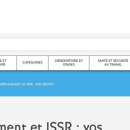
E ET
OBSERVATOIRE ET
SANTÉ ET SÉCURITÉ
CATÉGORIES
ONS
STAGES
AU TRAVAIL
 DÉPLACEMENT ET ISSR : VOS DROITS
!
Agrégés
Stages de l’observatoire
CR des FS-SSCT
helon / Hors
Certifiés
Compte rendus des stages de
Santé et sécurité au trava
l’observatoire
CPE
Droit à la santé
ment et ISSR : vos
nelle
Langue régionale