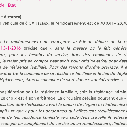
e l’Etat
* distance)
n véhicule de 6 CV fiscaux, le remboursement est de 70*0.41= 28,7
«
Le remboursement du transport se fait au départ de la ré
 13-1-2016
précise que «
dans la mesure où le fait généra
ment, pour les besoins du service, hors des communes de ré
, le trajet pris en compte peut avoir pour origine et/ou pour dest
e de résidence familiale. Pour des raisons d’ordre pratique, il 
gent entre la commune de sa résidence familiale et le lieu du dépl
u déplacement, dans la commune de sa résidence administrative.
»
nsidération soit la résidence familiale, soit la résidence admini
e choix est à son arbitrage. La circulaire précise pourtant que «
ation doit s’effectuer avant le départ de l’agent et l’indemnisat
mpli
» et que «
pour les personnels qui effectuent régulièrement
 de leur résidence familiale vers celle dans laquelle ils effectu
accomplir un complément de service ou un remplacement, l’indem