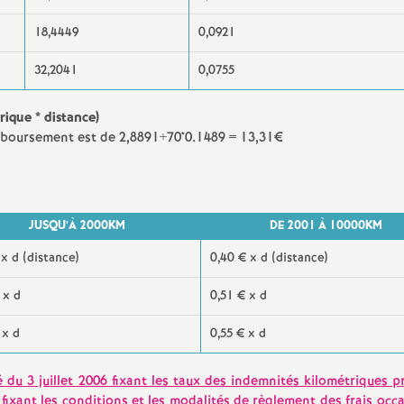
18,4449
0,0921
32,2041
0,0755
rique * distance)
emboursement est de 2,8891+70*0.1489 = 13,31€
JUSQU’À 2000KM
DE 2001 À 10000KM
 x d (distance)
0,40 € x d (distance)
 x d
0,51 € x d
 x d
0,55 € x d
 du 3 juillet 2006 fixant les taux des indemnités kilométriques p
6 fixant les conditions et les modalités de règlement des frais occ