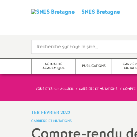
SNES Bretagne
S
y
n
d
ACTUALITÉ
CARRIÈR
PUBLICATIONS
ACADÉMIQUE
MUTATI
i
c
VOUS ÊTES ICI :
ACCUEIL
CARRIÈRE ET MUTATIONS
COMPTE-
Communiqué
SNES Bretagne 2026-2027
Mutations
a
Édito
SNES Bretagne 2025 2026
Avancement d’éc
1ER FÉVRIER 2022
Classe
t
CARRIÈRE ET MUTATIONS
Actualité académique (S3)
Archives 2024-2025
Compte-rendu de 
Classe exception