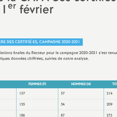
er
 1
PsyEN
février
orps (par
Les stages des années
)
précédentes
TZR
ion
Non titulaires
RE DES CERTIFIÉ
·
ES, CAMPAGNE 2020-2021
Stagiaires
ciations finales du Recteur pour la campagne 2020-2021 s’est tenu
AED, AESH
s
elques données chiffrées, suivies de notre analyse.
Retraités
FEMMES (F)
HOMMES (H)
TO
157
57
214
155
54
209
186
87
273