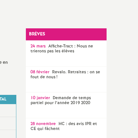
SNES 56
BRÈVES
24 mars
Affiche-Tract : Nous ne
trierons pas les élèves
e en
08 février
Revalo. Retraites : on se
fout de nous
!
10 janvier
Demande de temps
TAL
partiel pour l’année 2019 2020
28 novembre
HC : des avis IPR et
CE qui fâchent