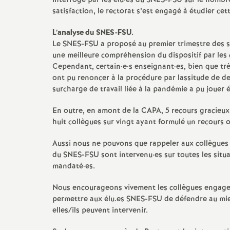
Interrogé par les élu
·
es du SNES-FSU sur le nombr
satisfaction, le rectorat s’est engagé à étudier cett
e
L’analyse du SNES-FSU.
c
Le SNES-FSU a proposé au premier trimestre des st
une meilleure compréhension du dispositif par les
Cependant, certain
·
e
·
s enseignant
·
es, bien que tr
o
ont pu renoncer à la procédure par lassitude de dev
surcharge de travail liée à la pandémie a pu jouer
n
En outre, en amont de la CAPA, 5 recours gracieux
d
huit collègues sur vingt ayant formulé un recours 
Aussi nous ne pouvons que rappeler aux collègues l
d
du SNES-FSU sont intervenu
·
es sur toutes les situ
mandaté
·
es.
e
Nous encourageons vivement les collègues engag
permettre aux élu.es SNES-FSU de défendre au mieux
g
elles/ils peuvent intervenir.