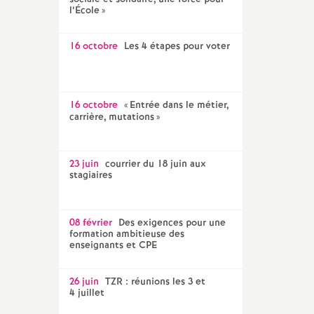
l’École
»
16 octobre
Les 4 étapes pour voter
16 octobre
«
Entrée dans le métier,
carrière, mutations
»
23 juin
courrier du 18 juin aux
stagiaires
08 février
Des exigences pour une
formation ambitieuse des
enseignants et CPE
26 juin
TZR : réunions les 3 et
4 juillet