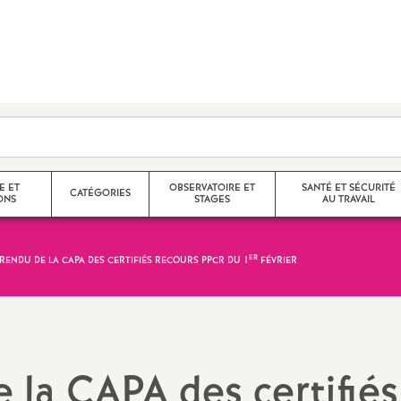
E ET
OBSERVATOIRE ET
SANTÉ ET SÉCURITÉ
CATÉGORIES
ONS
STAGES
AU TRAVAIL
ER
RENDU DE LA CAPA DES CERTIFIÉS RECOURS PPCR DU 1
FÉVRIER
Agrégés
Stages de l’observatoire
CR des FS-SSCT
helon / Hors
Certifiés
Compte rendus des stages de
Santé et sécurité au trava
l’observatoire
CPE
Droit à la santé
la CAPA des certifiés
nelle
Langue régionale