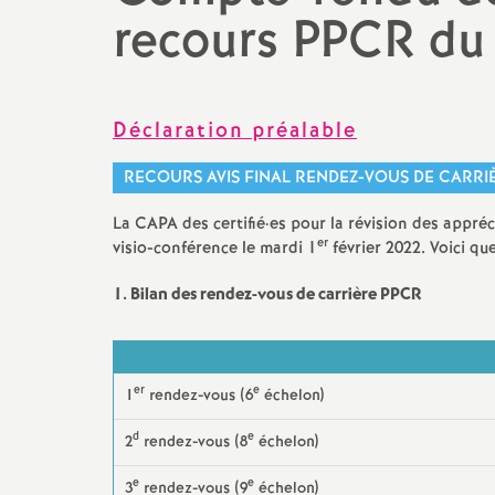
N
recours PPCR du
Lycée, bac, post bac
Archives 2023-2024
Changement de c
a
liste d’aptitude...
Collège
Archives 2022 2023
t
Congé de format
Adhésion
Archives 2021 2022
Déclaration préalable
professionnelle
i
RECOURS AVIS FINAL RENDEZ-VOUS DE CARRIÈ
Actualité des départements
Archives 2020 2021
Carrière
o
La CAPA des certifié
·
es pour la révision des appré
Contacter la section
Archives 2019 2020
Fiches syndicale
er
visio-conférence le mardi 1
février 2022. Voici qu
académique (S3)
n
Archives 2018 2019
1. Bilan des rendez-vous de carrière PPCR
Retraite : la réforme de trop
a
Archives 2017 2018
Agir en CA
l
er
e
1
rendez-vous (6
échelon)
Archives 2016 -2017
Lutte contre la
discrimination
; Egalité
d
e
2
rendez-vous (8
échelon)
d
Archives 2015 2016
homme-femme
e
e
3
rendez-vous (9
échelon)