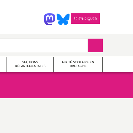
SE SYNDIQUER
Recherche sur le 
SECTIONS
MIXITÉ SCOLAIRE EN
DÉPARTEMENTALES
BRETAGNE
SNES 22
il
SNES 35
Imprimer
SNES 29
l'article