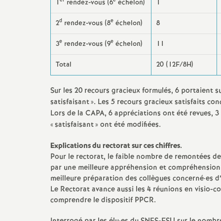
er
e
1
rendez-vous (6
échelon)
1
e
d
e
2
rendez-vous (8
échelon)
8
m
e
e
3
rendez-vous (9
échelon)
11
e
Total
20 (12F/8H)
n
Sur les 20 recours gracieux formulés, 6 portaient su
satisfaisant
». Les 5 recours gracieux satisfaits co
t
Lors de la CAPA, 6 appréciations ont été revues, 3 
«
satisfaisant
» ont été modifiées.
s
Explications du rectorat sur ces chiffres.
Pour le rectorat, le faible nombre de remontées de
d
par une meilleure appréhension et compréhension d
meilleure préparation des collègues concerné
·
es d
e
Le Rectorat avance aussi les 4 réunions en visio-c
comprendre le dispositif PPCR.
S