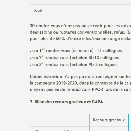
e
Archives 2014 2015
Vie syndicale, débats du snes,
Total
Congrès académique
Archives 2013 2014
s
Au BO et les circulaires
30 rendez-vous n’ont pas pu se tenir pour les rais
rectorales
Archives 2012 2013
démissions ou ruptures conventionnelles, refus. (L
E
pour plus de 60
% d’entre elles/eux en congé maladi
Actions dans les
Archive 2011 2012
n
er
•au 1
établissements
rendez-vous (échelon 6) : 11 collègues
e
•au 2
rendez-vous (échelon 8) :10 collègues
Archive 2010 2011
s
e
•au 3
rendez-vous (échelon 9) : 3 collègues
Elections professionnelles
Archives 2004 2010
L’administration n’a pas pu nous renseigner sur les
e
la campagne 2019-2020, dans le contexte de la crise
n’ayant pas eu de rendez-vous PPCR lors de la c
i
2. Bilan des recours gracieux et CAPA
g
Recours gracieux
n