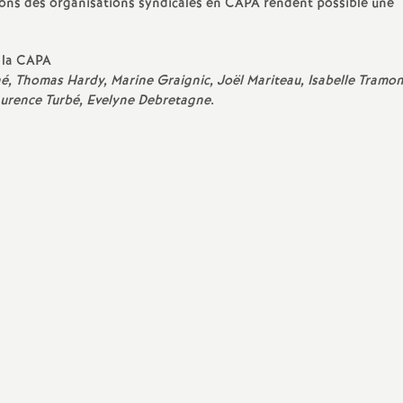
tions des organisations syndicales en CAPA rendent possible une
à la CAPA
né, Thomas Hardy, Marine Graignic, Joël Mariteau, Isabelle Tramon
aurence Turbé, Evelyne Debretagne
.