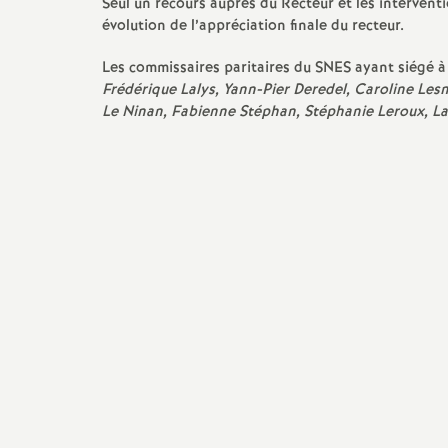
r
Seul un recours auprès du Recteur et les interven
évolution de l’appréciation finale du recteur.
é
Les commissaires paritaires du SNES ayant siégé 
Frédérique Lalys, Yann-Pier Deredel, Caroline Les
O
Le Ninan, Fabienne Stéphan, Stéphanie Leroux, L
r
l
é
a
n
s