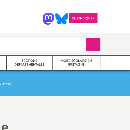
SE SYNDIQUER
Recherche sur le 
SECTIONS
MIXITÉ SCOLAIRE EN
DÉPARTEMENTALES
BRETAGNE
NISTRE
!
SNES 22
il
SNES 35
Imprimer
SNES 29
ne
l'article