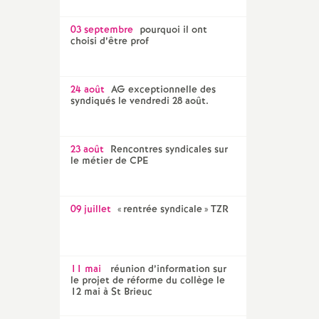
03 septembre
pourquoi il ont
choisi d’être prof
24 août
AG exceptionnelle des
syndiqués le vendredi 28 août.
23 août
Rencontres syndicales sur
le métier de CPE
09 juillet
«
rentrée syndicale
» TZR
11 mai
réunion d’information sur
le projet de réforme du collège le
12 mai à St Brieuc