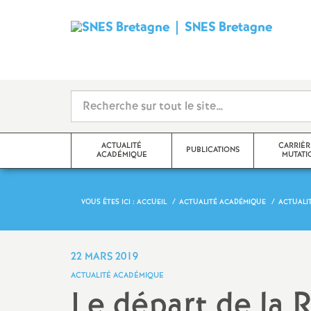
SNES Bretagne
S
y
n
d
ACTUALITÉ
CARRIÈR
PUBLICATIONS
ACADÉMIQUE
MUTATI
i
c
VOUS ÊTES ICI :
ACCUEIL
ACTUALITÉ ACADÉMIQUE
ACTUALIT
Communiqué
SNES Bretagne 2026-2027
Mutations
a
Édito
SNES Bretagne 2025 2026
Avancement d’éc
22 MARS 2019
Classe
t
ACTUALITÉ ACADÉMIQUE
Actualité académique (S3)
Archives 2024-2025
Le départ de la 
Classe exception