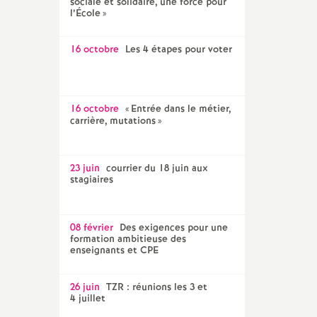
sociale et solidaire, une force pour
l’École
»
16 octobre
Les 4 étapes pour voter
16 octobre
«
Entrée dans le métier,
carrière, mutations
»
23 juin
courrier du 18 juin aux
stagiaires
08 février
Des exigences pour une
formation ambitieuse des
enseignants et CPE
26 juin
TZR : réunions les 3 et
4 juillet