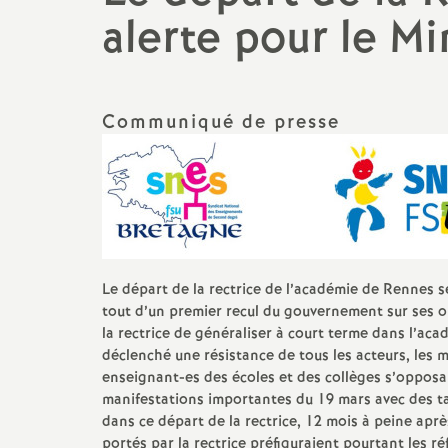
N
Lycée, bac, post bac
Archives 2023-2024
alerte pour le Mi
Changement de c
a
liste d’aptitude...
Collège
Archives 2022 2023
t
Congé de format
Adhésion
Archives 2021 2022
Communiqué de presse
professionnelle
i
Actualité des départements
Archives 2020 2021
Carrière
o
Contacter la section
Archives 2019 2020
Fiches syndicale
académique (S3)
n
Archives 2018 2019
Retraite : la réforme de trop
Le départ de la rectrice de l’académie de Rennes s
a
Archives 2017 2018
tout d’un premier recul du gouvernement sur ses or
Agir en CA
la rectrice de généraliser à court terme dans l’ac
l
déclenché une résistance de tous les acteurs, les m
Archives 2016 -2017
enseignant-es des écoles et des collèges s’opposa
Lutte contre la
discrimination
; Egalité
manifestations importantes du 19 mars avec des ta
d
Archives 2015 2016
homme-femme
dans ce départ de la rectrice, 12 mois à peine aprè
portés par la rectrice préfiguraient pourtant les r