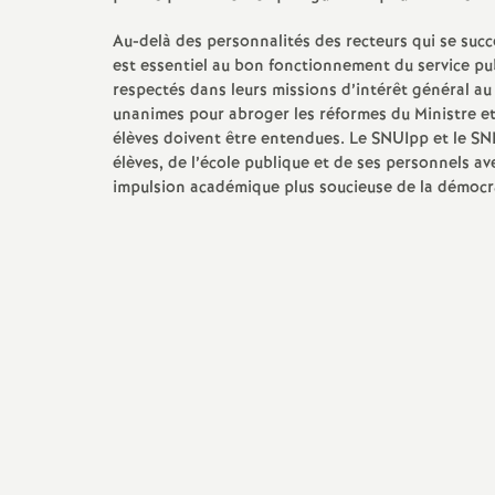
e
Archives 2014 2015
Vie syndicale, débats du snes,
Au-delà des personnalités des recteurs qui se succ
Congrès académique
Archives 2013 2014
est essentiel au bon fonctionnement du service pu
s
respectés dans leurs missions d’intérêt général au
Au BO et les circulaires
unanimes pour abroger les réformes du Ministre et
rectorales
Archives 2012 2013
E
élèves doivent être entendues. Le SNUIpp et le SNE
élèves, de l’école publique et de ses personnels av
Actions dans les
Archive 2011 2012
n
impulsion académique plus soucieuse de la démocra
établissements
Archive 2010 2011
s
Elections professionnelles
Archives 2004 2010
e
i
g
n