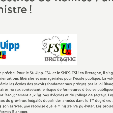
PsyEN
nistre
!
orps (par
Les stages des années
)
précédentes
TZR
ion
Non titulaires
Stagiaires
AED, AESH
s
Retraités
e précise. Pour le SNUipp-FSU et le SNES-FSU en Bretagne, il s’ag
ientations libérales et managériales pour l’école publique. La vo
adémie les écoles des savoirs fondamentaux prévues par la loi Blan
aires ruraux contestant le risque de fermetures d’écoles publiques
nt farouchement aux fusions d’écoles et de collège de secteur. Le
er
ux de grévistes inégalés depuis des années dans le 1
degré tro
s son arrivée, une réponse que le Ministre n’a pu éviter. Les proje
éformes Blanquer.