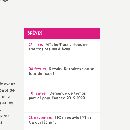
SNES 56
BRÈVES
24 mars
Affiche-Tract : Nous ne
trierons pas les élèves
08 février
Revalo. Retraites : on se
fout de nous
!
it avant
lonté de
10 janvier
Demande de temps
quer a
partiel pour l’année 2019 2020
 et les
s
uvent
28 novembre
HC : des avis IPR et
ts
CE qui fâchent