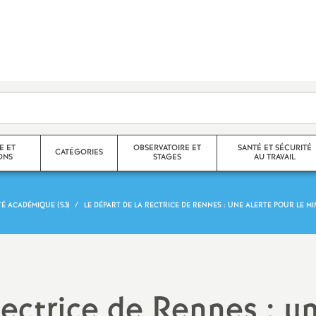
E ET
OBSERVATOIRE ET
SANTÉ ET SÉCURITÉ
CATÉGORIES
ONS
STAGES
AU TRAVAIL
É ACADÉMIQUE (S3)
LE DÉPART DE LA RECTRICE DE RENNES : UNE ALERTE POUR LE MI
Agrégés
Stages de l’observatoire
CR des FS-SSCT
helon / Hors
Certifiés
Compte rendus des stages de
Santé et sécurité au trava
l’observatoire
CPE
Droit à la santé
Rectrice de Rennes : u
nelle
Langue régionale