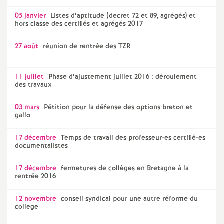
é
05 janvier
Listes d’aptitude (decret 72 et 89, agrégés) et
hors classe des certifiés et agrégés 2017
O
27 août
réunion de rentrée des TZR
r
11 juillet
Phase d’ajustement juillet 2016 : déroulement
des travaux
l
03 mars
Pétition pour la défense des options breton et
é
gallo
17 décembre
Temps de travail des professeur-es certifié-es
a
documentalistes
n
17 décembre
fermetures de collèges en Bretagne à la
rentrée 2016
s
12 novembre
conseil syndical pour une autre réforme du
college
T