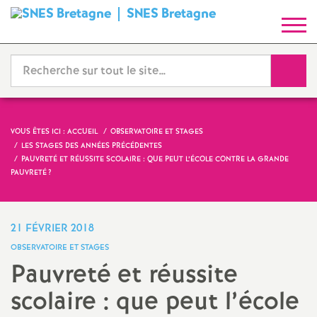
SNES Bretagne
S
y
Reche
n
d
VOUS ÊTES ICI :
ACCUEIL
OBSERVATOIRE ET STAGES
LES STAGES DES ANNÉES PRÉCÉDENTES
i
PAUVRETÉ ET RÉUSSITE SCOLAIRE : QUE PEUT L’ÉCOLE CONTRE LA GRANDE
PAUVRETÉ
?
c
21 FÉVRIER 2018
a
OBSERVATOIRE ET STAGES
Pauvreté et réussite
t
scolaire : que peut l’école
N