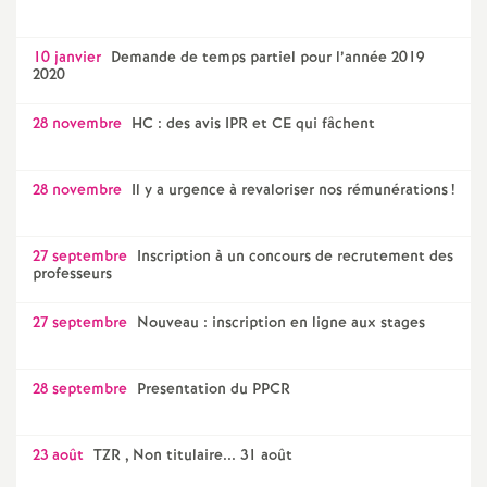
e
10 janvier
Demande de temps partiel pour l’année 2019
c
2020
o
28 novembre
HC : des avis IPR et CE qui fâchent
n
28 novembre
Il y a urgence à revaloriser nos rémunérations
!
d
27 septembre
Inscription à un concours de recrutement des
professeurs
d
27 septembre
Nouveau : inscription en ligne aux stages
e
28 septembre
Presentation du PPCR
g
r
23 août
TZR , Non titulaire... 31 août