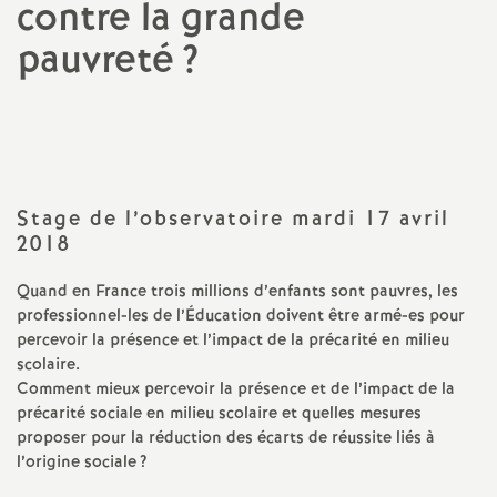
contre la grande
a
pauvreté
?
t
Imprimer
l'article
i
o
Stage de l’observatoire mardi 17 avril
2018
n
Quand en France trois millions d’enfants sont pauvres, les
a
professionnel-les de l’Éducation doivent être armé-es pour
percevoir la présence et l’impact de la précarité en milieu
scolaire.
l
Comment mieux percevoir la présence et de l’impact de la
précarité sociale en milieu scolaire et quelles mesures
d
proposer pour la réduction des écarts de réussite liés à
l’origine sociale
?