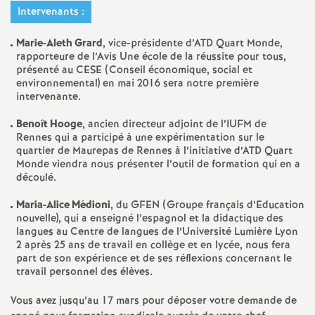
e
Intervenants :
s
Marie-Aleth Grard
, vice-présidente d’ATD Quart Monde,
rapporteure de l’Avis Une école de la réussite pour tous,
E
présenté au CESE (Conseil économique, social et
environnemental) en mai 2016 sera notre première
intervenante.
n
Benoît Hooge
, ancien directeur adjoint de l’IUFM de
s
Rennes qui a participé à une expérimentation sur le
quartier de Maurepas de Rennes à l’initiative d’ATD Quart
Monde viendra nous présenter l’outil de formation qui en a
e
découlé.
Maria-Alice Médioni
, du GFEN (Groupe français d’Education
i
nouvelle), qui a enseigné l’espagnol et la didactique des
langues au Centre de langues de l’Université Lumière Lyon
g
2 après 25 ans de travail en collège et en lycée, nous fera
part de son expérience et de ses réflexions concernant le
travail personnel des élèves.
n
Vous avez jusqu’au 17 mars pour déposer votre demande de