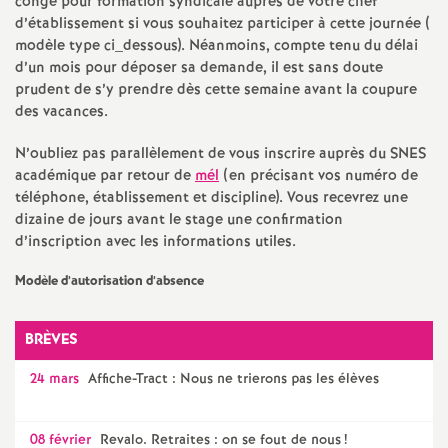
e
congé pour formation syndicale auprès de votre chef
d’établissement si vous souhaitez participer à cette journée (
modèle type ci_dessous). Néanmoins, compte tenu du délai
m
d’un mois pour déposer sa demande, il est sans doute
prudent de s’y prendre dès cette semaine avant la coupure
e
des vacances.
n
N’oubliez pas parallèlement de vous inscrire auprès du SNES
académique par retour de
mél
(en précisant vos numéro de
téléphone, établissement et discipline). Vous recevrez une
t
dizaine de jours avant le stage une confirmation
d’inscription avec les informations utiles.
s
Modèle d’autorisation d’absence
d
BRÈVES
e
24 mars
Affiche-Tract : Nous ne trierons pas les élèves
S
08 février
Revalo. Retraites : on se fout de nous
!