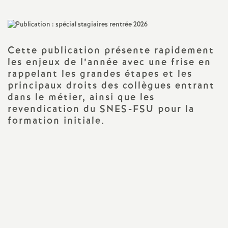
a
t
Cette publication présente rapidement
les enjeux de l’année avec une frise en
i
rappelant les grandes étapes et les
principaux droits des collègues entrant
o
dans le métier, ainsi que les
revendication du SNES-FSU pour la
n
formation initiale.
a
l
d