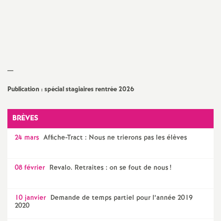
e
c
o
—
n
Publication : spécial stagiaires rentrée 2026
d
BRÈVES
d
24 mars
Affiche-Tract : Nous ne trierons pas les élèves
e
08 février
Revalo. Retraites : on se fout de nous
!
g
10 janvier
Demande de temps partiel pour l’année 2019
2020
r